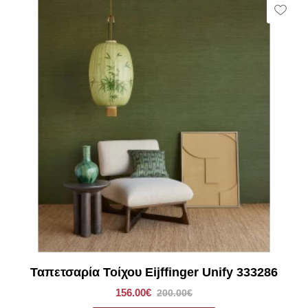
Vie
Wish
Ταπετσαρία Τοίχου Eijffinger Unify 333286
156.00€
200.00€