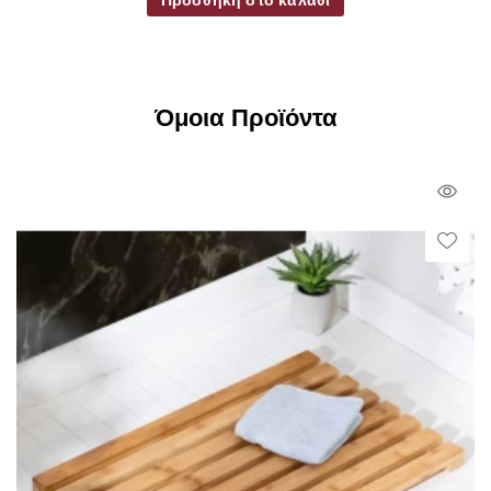
Όμοια Προϊόντα
Qui
Vie
Wish