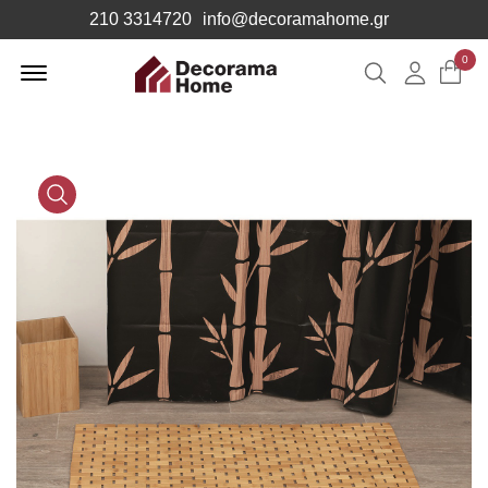
210 3314720
info@decoramahome.gr
Offcanvas
0
Αναζήτηση
Λογιαρ
Menu
Open
Media
Gallery