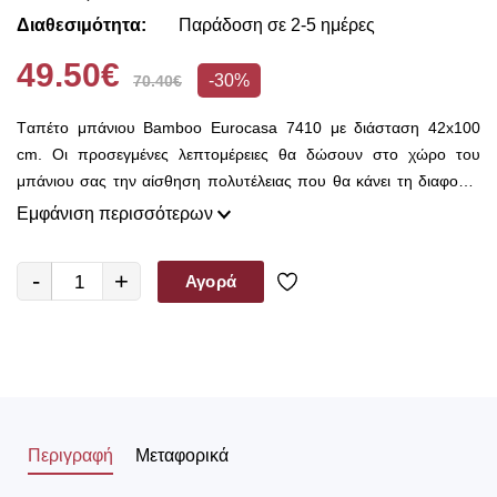
Διαθεσιμότητα:
Παράδοση σε 2-5 ημέρες
49.50€
-30%
70.40€
Tαπέτο μπάνιου Bamboo Eurocasa 7410 με διάσταση 42x100
cm. Οι προσεγμένες λεπτομέρειες θα δώσουν στο χώρο του
μπάνιου σας την αίσθηση πολυτέλειας που θα κάνει τη διαφορά.
Τα αντιολισθητικά πατάκια είναι απαραίτητα για κάθε μπανιερά ή
Εμφάνιση περισσότερων
ντουζιέρα ώστε να μειωθεί ο κίνδυνος ολίσθησης μας από τα
υπάρχοντα νερά. Ανανεώστε το χώρο του μπάνιου σας
-
+
Αγορά
αλλάζοντας χρώμα στο πατάκι εύκολα και οικονομικά
Περιγραφή
Μεταφορικά