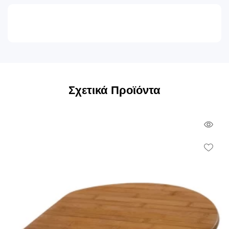
Σχετικά Προϊόντα
Qui
Vie
Wish