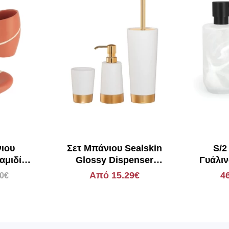
νιου
Σετ Μπάνιου Sealskin
S/2
αμιδί
Glossy Dispenser
Γυάλιν
176
Λευκό/Χρυσό
Από 15.29€
4
90€
8719401361901