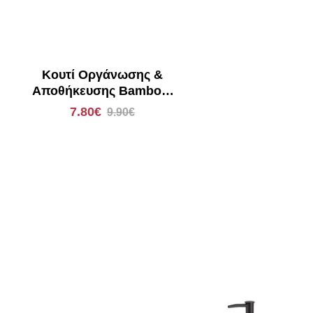
Κουτί Οργάνωσης &
Αποθήκευσης Bamboo/
Διάφανο με καπάκι 02-
7.80€
9.90€
17668