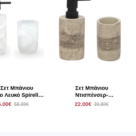
 Σετ Μπάνιου
Σετ Μπάνιου
ο Λευκό Spirella
Ντισπένσερ-
Madison
Ποτηροθήκη Polyresin
6.00€
22.00€
58.00€
30.80€
Μπεζ 6234