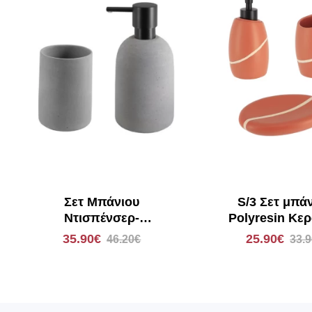
Σετ Μπάνιου
S/3 Σετ μπά
Ντισπένσερ-
Polyresin Κερ
Ποτηροθήκη Spirella
Eurocasa 6
35.90€
25.90€
46.20€
33.
Gemma Γκρι 03287.002