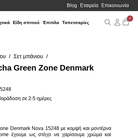
Blog
Εταιρεία
Επικοινωνία
0
Αναζήτηση
Λογιαρ
τικά
Είδη σπιτιού
Έπιπλα
Ταπετσαρίες
ιου
Σετ μπάνιου
cha Green Zone Denmark
Media
Gallery
5248
αράδοση σε 2-5 ημέρες
Zone Denmark Nova 15248 με κομψή και μοντέρνα
ome έχουμε ως στόχο να χαρίσουμε χρώμα και