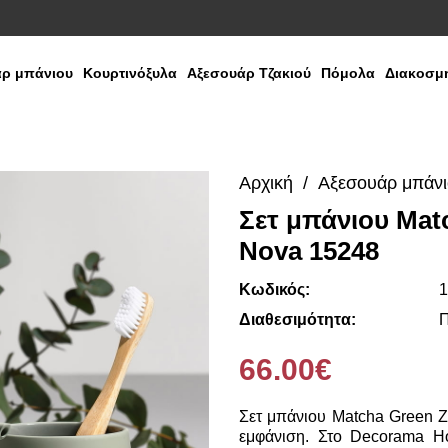
ρ μπάνιου
Κουρτινόξυλα
Αξεσουάρ Τζακιού
Πόμολα
Διακοσμη
Αρχική
Αξεσουάρ μπάν
Σετ μπάνιου Mat
Media
Nova 15248
Gallery
Κωδικός:
1
Διαθεσιμότητα:
Π
66.00€
Σετ μπάνιου Matcha Green 
εμφάνιση. Στο Decorama H