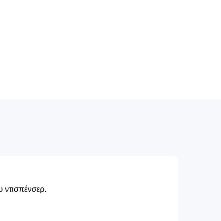
υ ντισπένσερ.