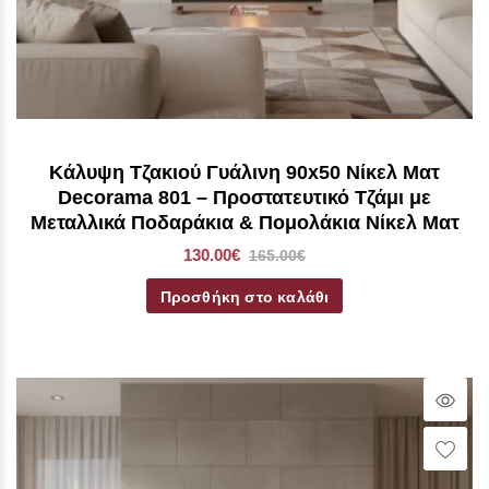
Κάλυψη Τζακιού Γυάλινη 90x50 Νίκελ Ματ
Decorama 801 – Προστατευτικό Τζάμι με
Μεταλλικά Ποδαράκια & Πομολάκια Νίκελ Ματ
130.00€
165.00€
Προσθήκη στο καλάθι
Qui
Vie
Wish