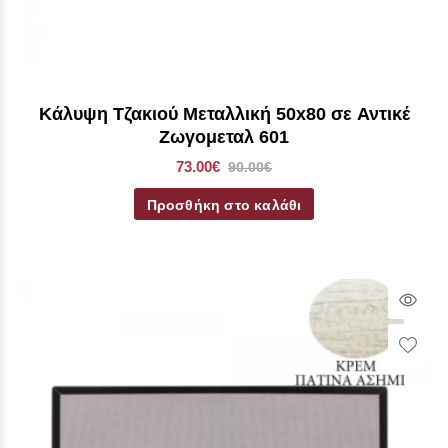
Κάλυψη Τζακιού Μεταλλική 50x80 σε Αντικέ
Ζωγομεταλ 601
73.00€
90.00€
Προσθήκη στο καλάθι
Qui
Vie
Wish