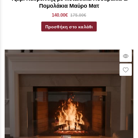
Πομολάκια Μαύρο Ματ
140.00€
175.00€
Προσθήκη στο καλάθι
Qui
Vie
Wish