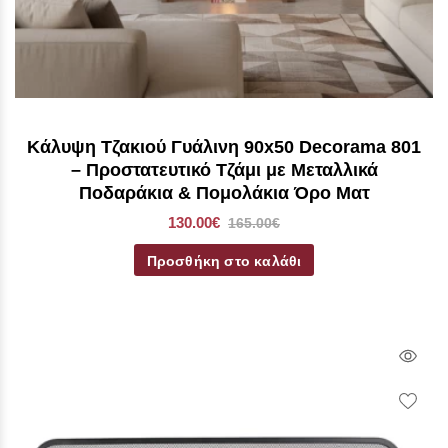
Κάλυψη Τζακιού Γυάλινη 90x50 Decorama 801
– Προστατευτικό Τζάμι με Μεταλλικά
Ποδαράκια & Πομολάκια Όρο Ματ
130.00€
165.00€
Προσθήκη στο καλάθι
Qui
Vie
Wish