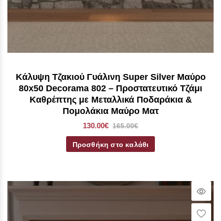
Κάλυψη Τζακιού Γυάλινη Super Silver Μαύρο
80x50 Decorama 802 – Προστατευτικό Τζάμι
Καθρέπτης με Μεταλλικά Ποδαράκια &
Πομολάκια Μαύρο Ματ
130.00€
165.00€
Προσθήκη στο καλάθι
Qui
Vie
Wish