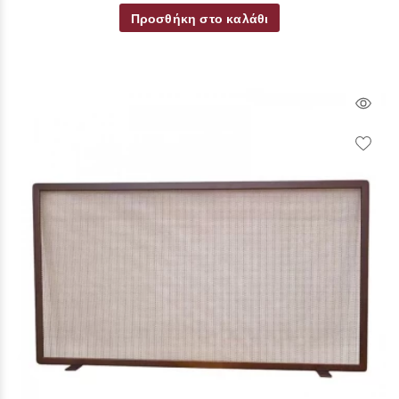
Προσθήκη στο καλάθι
Qui
Vie
Wish