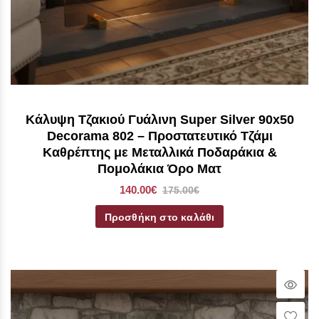
Κάλυψη Τζακιού Γυάλινη Super Silver 90x50
Decorama 802 – Προστατευτικό Τζάμι
Καθρέπτης με Μεταλλικά Ποδαράκια &
Πομολάκια Όρο Ματ
140.00€
175.00€
Προσθήκη στο καλάθι
Qui
Vie
Wish