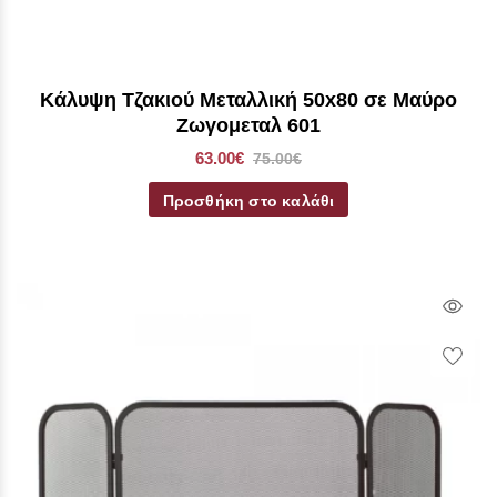
Κάλυψη Τζακιού Μεταλλική 50x80 σε Mαύρο
Ζωγομεταλ 601
63.00€
75.00€
Προσθήκη στο καλάθι
Qui
Vie
Wish