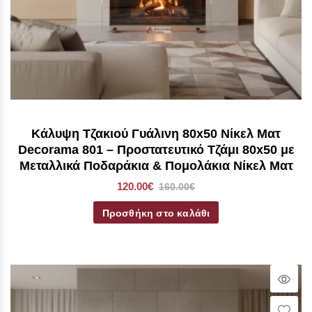
Κάλυψη Τζακιού Γυάλινη 80x50 Νίκελ Ματ
Decorama 801 – Προστατευτικό Τζάμι 80x50 με
Μεταλλικά Ποδαράκια & Πομολάκια Νίκελ Ματ
120.00€
160.00€
Προσθήκη στο καλάθι
Qui
Vie
Wish