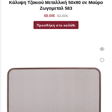
Κάλυψη Τζακιού Μεταλλική 50x90 σε Mαύρο
Ζωγομεταλ 583
68.00€
82.00€
Προσθήκη στο καλάθι
Qui
Vie
Wish