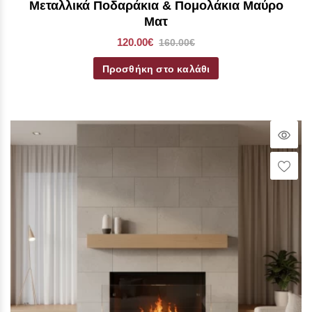
Μεταλλικά Ποδαράκια & Πομολάκια Μαύρο
Ματ
120.00€
160.00€
Προσθήκη στο καλάθι
Qui
Vie
Wish