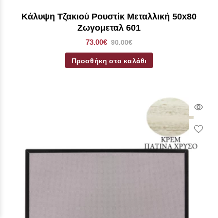
Κάλυψη Τζακιού Ρουστίκ Μεταλλική 50x80
Ζωγομεταλ 601
73.00€
90.00€
Προσθήκη στο καλάθι
Qui
Vie
Wish