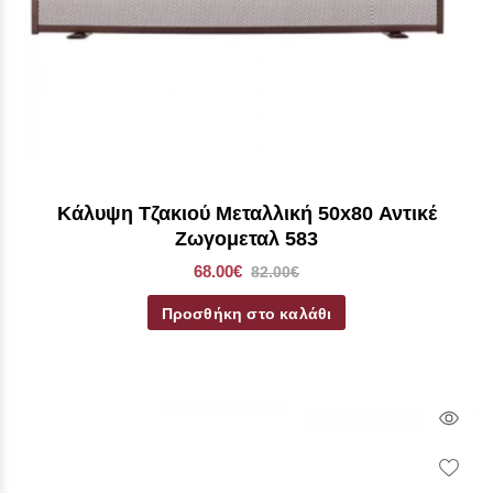
Κάλυψη Τζακιού Μεταλλική 50x80 Αντικέ
Ζωγομεταλ 583
68.00€
82.00€
Προσθήκη στο καλάθι
Qui
Vie
Wish