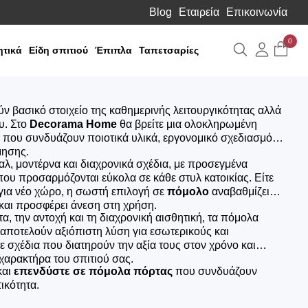
Blog
Εταιρεία
Επικοινωνία
0
Αναζήτηση
Λογιαρ
τικά
Είδη σπιτιού
Έπιπλα
Ταπετσαρίες
ν βασικό στοιχείο της καθημερινής λειτουργικότητας αλλά
υ. Στο
Decorama Home
θα βρείτε μια ολοκληρωμένη
που συνδυάζουν ποιοτικά υλικά, εργονομικό σχεδιασμό
μησης.
μαλ, μοντέρνα και διαχρονικά σχέδια, με προσεγμένα
που προσαρμόζονται εύκολα σε κάθε στυλ κατοικίας. Είτε
ε για νέο χώρο, η σωστή επιλογή σε
πόμολο
αναβαθμίζει
 και προσφέρει άνεση στη χρήση.
α, την αντοχή και τη διαχρονική αισθητική, τα πόμολα
ποτελούν αξιόπιστη λύση για εσωτερικούς και
 σχέδια που διατηρούν την αξία τους στον χρόνο και
χαρακτήρα του σπιτιού σας.
και
επενδύστε σε πόμολα πόρτας
που συνδυάζουν
ικότητα.