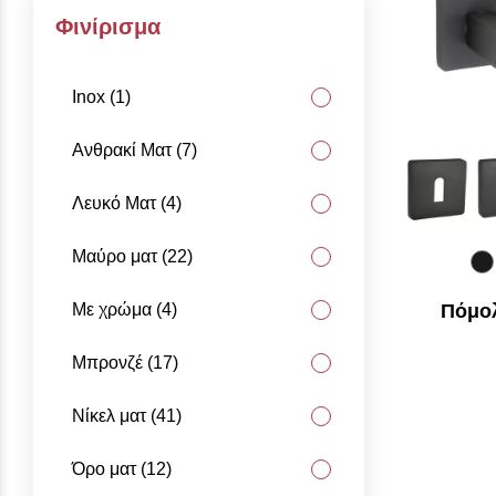
Φινίρισμα
Inox (1)
Ανθρακί Ματ (7)
Λευκό Ματ (4)
Μαύρο ματ (22)
Με χρώμα (4)
Πόμολ
Μπρονζέ (17)
Νίκελ ματ (41)
Όρο ματ (12)