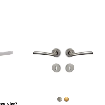
κα Νίκελ