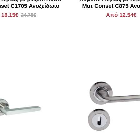
set C1705 Ανοξείδωτο
Ματ Conset C875 Ανο
18.15€
Από 12.54€
24.75€