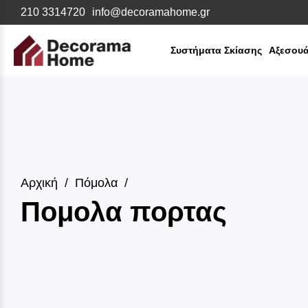
210 3314720
info@decoramahome.gr
Συστήματα Σκίασης
Αξεσουά
Αρχική
Πόμολα
Πομολα πορτας