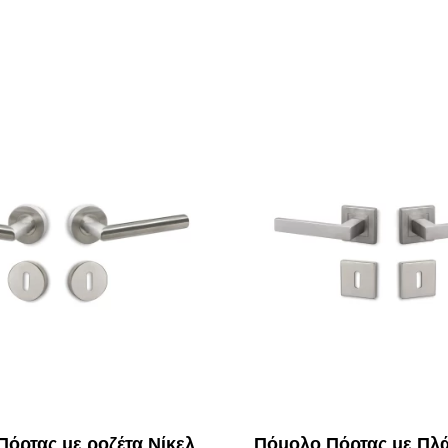
όρτας με ροζέτα Νίκελ
Πόμολο Πόρτας με Πλά