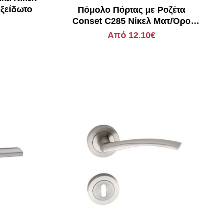
ξείδωτο
Πόμολο Πόρτας με Ροζέτα
Conset C285 Νίκελ Ματ/Όρο
Ματ/Μπρονζέ
Από 12.10€