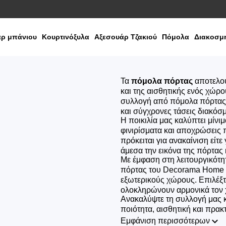
ρ μπάνιου
Κουρτινόξυλα
Αξεσουάρ Τζακιού
Πόμολα
Διακοσμη
Τα
πόμολα πόρτας
αποτελού
και της αισθητικής ενός χώρο
συλλογή από πόμολα πόρτας 
και σύγχρονες τάσεις διακόσ
Η ποικιλία μας καλύπτει μίνι
φινιρίσματα και αποχρώσεις 
πρόκειται για ανακαίνιση είτ
άμεσα την εικόνα της πόρτας
Με έμφαση στη λειτουργικότητ
πόρτας του Decorama Home α
εξωτερικούς χώρους. Επιλέξτε
ολοκληρώνουν αρμονικά τον 
Ανακαλύψτε τη συλλογή μας 
ποιότητα, αισθητική και πρακτ
Εμφάνιση περισσότερων