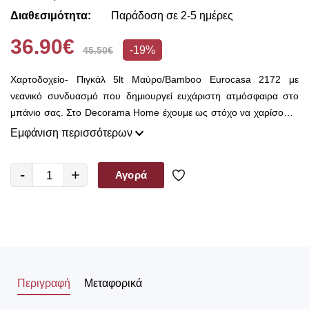
Διαθεσιμότητα:
Παράδοση σε 2-5 ημέρες
36.90€
-19%
45.50€
Χαρτοδοχείο- Πιγκάλ 5lt Μαύρο/Bamboo Eurocasa 2172 με
νεανικό συνδυασμό που δημιουργεί ευχάριστη ατμόσφαιρα στο
μπάνιο σας. Στο Decorama Home έχουμε ως στόχο να χαρίσουμε
χρώμα και ασύγκριτο στυλ στο χώρο σας και να τον αναδείξουμε
Εμφάνιση περισσότερων
με τον πιο όμορφο τρόπο!
-
+
Αγορά
Περιγραφή
Μεταφορικά