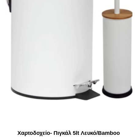
Χαρτοδοχείο- Πιγκάλ 5lt Λευκό/Bamboo