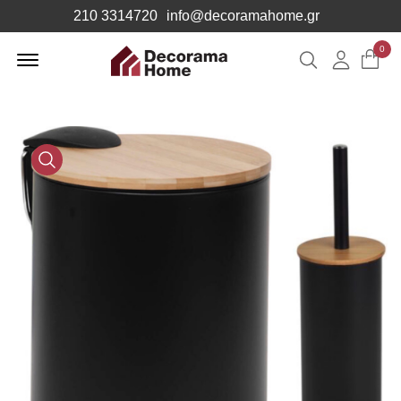
210 3314720
info@decoramahome.gr
Offcanvas
0
Αναζήτηση
Λογιαρ
Menu
Open
Media
Gallery