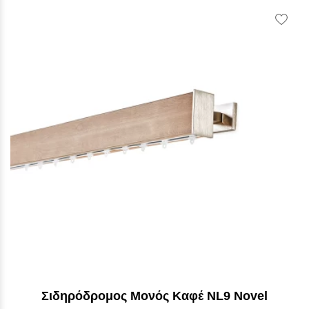
Vie
Wish
Σιδηρόδρομος Μονός Καφέ NL9 Novel