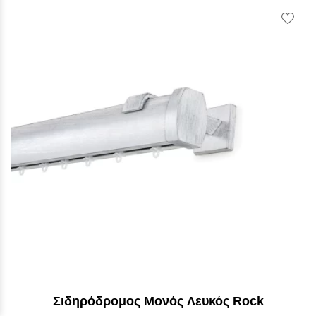
Vie
Wish
Σιδηρόδρομος Μονός Λευκός Rock