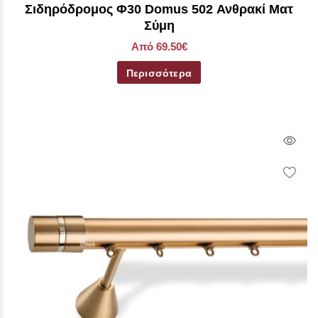
Σιδηρόδρομος Φ30 Domus 502 Ανθρακί Ματ
Σύμη
Από 69.50€
Περισσότερα
Qui
Vie
Wish