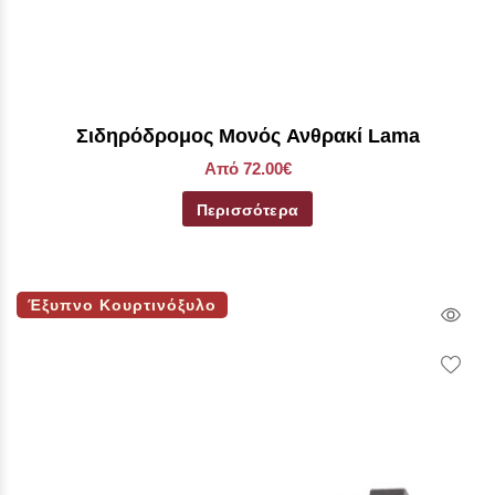
Σιδηρόδρομος Μονός Ανθρακί Lama
Από 72.00€
Περισσότερα
Έξυπνο Κουρτινόξυλο
Qui
Vie
Wish