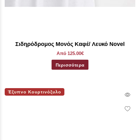
Σιδηρόδρομος Μονός Καφέ/ Λευκό Novel
Από 125.00€
Περισσότερα
Έξυπνο Κουρτινόξυλο
Qui
Vie
Wish