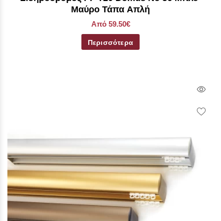
Μαύρο Τάπα Απλή
Από 59.50€
Περισσότερα
Qui
Vie
Wish