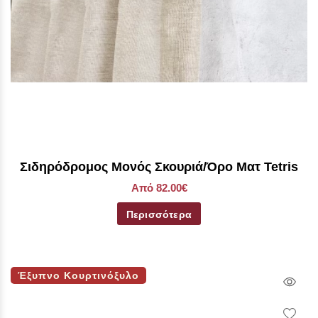
Σιδηρόδρομος Μονός Σκουριά/Όρο Ματ Tetris
Από 82.00€
Περισσότερα
Έξυπνο Κουρτινόξυλο
Qui
Vie
Wish