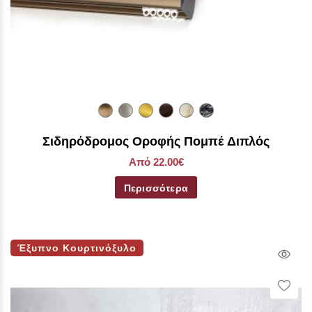
Σιδηρόδρομος Οροφής Πομπέ Διπλός
Από 22.00€
Περισσότερα
Έξυπνο Κουρτινόξυλο
Qui
Vie
Wish