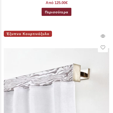
Από 125.00€
Περισσότερα
Έξυπνο Κουρτινόξυλο
Qui
Vie
Wish