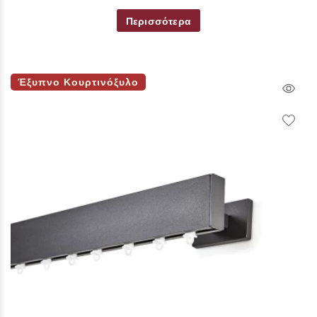
Περισσότερα
Έξυπνο Κουρτινόξυλο
Qui
Vie
Wish