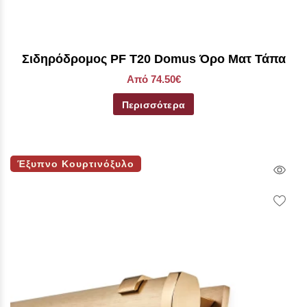
Σιδηρόδρομος PF Τ20 Domus Όρο Ματ Τάπα
Από 74.50€
Περισσότερα
Έξυπνο Κουρτινόξυλο
Qui
Vie
Wish