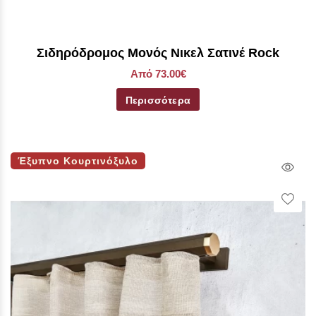
Σιδηρόδρομος Μονός Νικελ Σατινέ Rock
Από 73.00€
Περισσότερα
Έξυπνο Κουρτινόξυλο
Qui
Vie
Wish