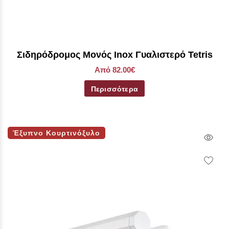
Σιδηρόδρομος Μονός Inox Γυαλιστερό Tetris
Από 82.00€
Περισσότερα
Έξυπνο Κουρτινόξυλο
Qui
Vie
Wish