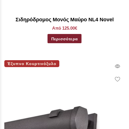
Σιδηρόδρομος Μονός Μαύρο NL4 Novel
Από 125.00€
Περισσότερα
Έξυπνο Κουρτινόξυλο
Qui
Vie
Wish