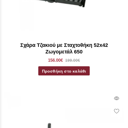
Σχάρα Τζακιού με Σταχτοθήκη 52x42
Ζωγομετάλ 650
156.00€
199.00€
Προσθήκη στο καλάθι
Qui
Vie
Wish