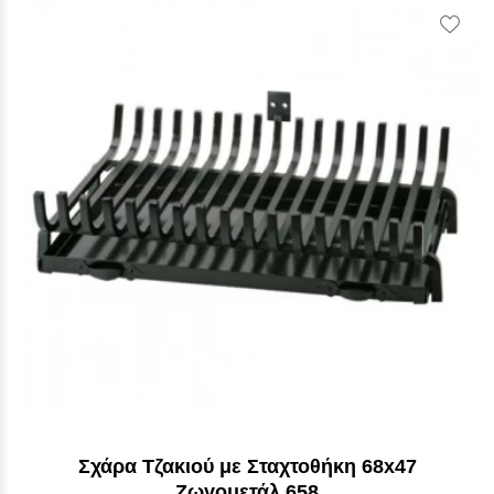
Vie
Wish
Σχάρα Τζακιού με Σταχτοθήκη 68x47
Ζωγομετάλ 658