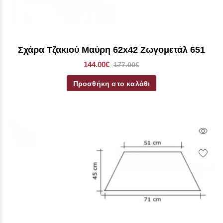
Σχάρα Τζακιού Μαύρη 62x42 Ζωγομετάλ 651
144.00€
177.00€
Προσθήκη στο καλάθι
Qui
Vie
Wish