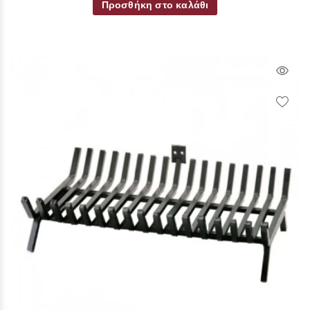
Προσθήκη στο καλάθι
Qui
Vie
Wish