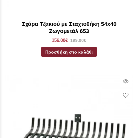
Σχάρα Τζακιού με Σταχτοθήκη 54x40
Ζωγομετάλ 653
156.00€
199.00€
Προσθήκη στο καλάθι
Qui
Vie
Wish