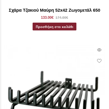
Σχάρα Τζακιού Μαύρη 52x42 Ζωγομετάλ 650
133.00€
174.00€
Προσθήκη στο καλάθι
Qui
Vie
Wish