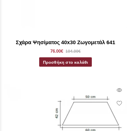
Σχάρα Ψησίματος 40x30 Ζωγομετάλ 641
76.00€
104.00€
Προσθήκη στο καλάθι
Qui
Vie
Wish