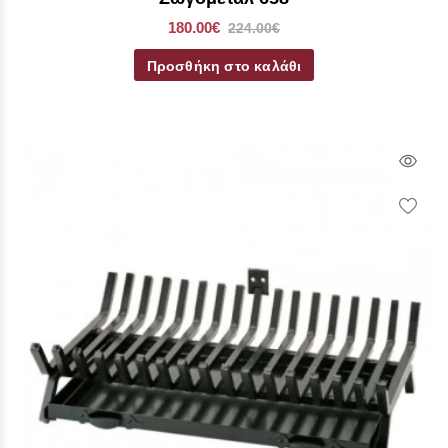
180.00€
224.00€
Προσθήκη στο καλάθι
Qui
Vie
Wish