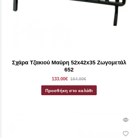
Σχάρα Τζακιού Μαύρη 52x42x35 Ζωγομετάλ
652
133.00€
164.00€
Προσθήκη στο καλάθι
Qui
Vie
Wish