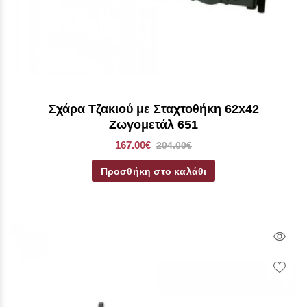
Σχάρα Τζακιού με Σταχτοθήκη 62x42
Ζωγομετάλ 651
167.00€
204.00€
Προσθήκη στο καλάθι
Qui
Vie
Wish