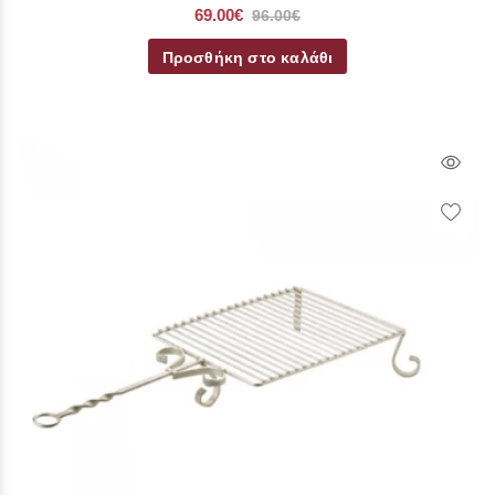
69.00€
96.00€
Προσθήκη στο καλάθι
Qui
Vie
Wish