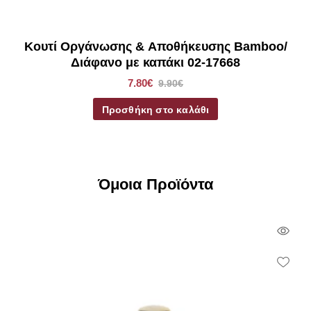
Κουτί Οργάνωσης & Αποθήκευσης Bamboo/
Διάφανο με καπάκι 02-17668
7.80€
9.90€
Προσθήκη στο καλάθι
Όμοια Προϊόντα
Qui
Vie
Wish