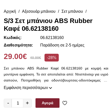
Αρχική
Αξεσουάρ μπάνιου
Σετ μπάνιου
S/3 Σετ μπάνιου ABS Rubber
Καφέ 06.62138160
Κωδικός:
06.62138160
Διαθεσιμότητα:
Παράδοση σε 2-5 ημέρες
29.00€
-28%
40.00€
Σετ μπάνιου ABS Rubber Καφέ 06.62138160 με κομψή και
μοντέρνα εμφάνιση. Το σετ αποτελείται από: Ντισπένσερ για υγρό
σαπούνι, Ποτηροθήκη για οδοντόβουρτσες-οδοντόκρεμες και
Σαπουνοθήκη. Το χρώμα είναι Καφέ με μαύρες λεπτομέρειες.
Εμφάνιση περισσότερων
Συμπληρώστε με το κρεμοσάπουνο της επιλογής σας
ξεβιδώνοντας εύκολα την αντλία από το επάνω μέρος του
-
+
Αγορά
ντισπένσερ.