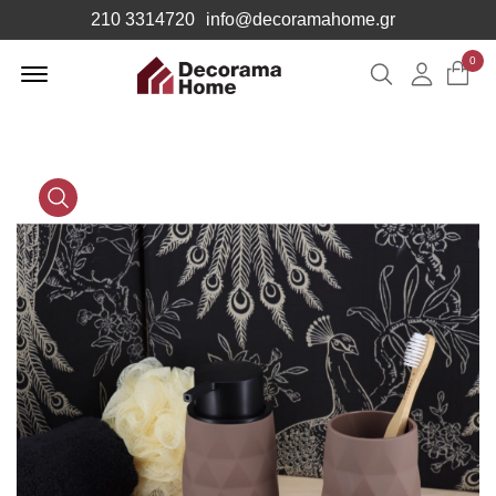
210 3314720
info@decoramahome.gr
Offcanvas
0
Αναζήτηση
Λογιαρ
Menu
Open
Media
Gallery