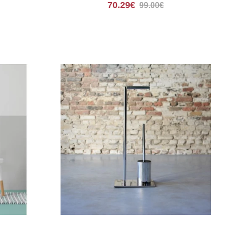
138
70.29€
99.00€