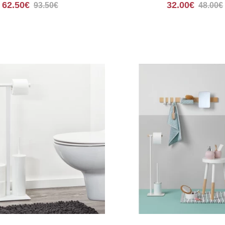
rella Natura 7486
Μαύρο/Natural 9
62.50€
32.00€
93.50€
48.00€