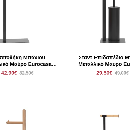
σετοθήκη Μπάνιου
Σταντ Επιδαπέδιο Μ
λικό Μαύρο Eurocasa
Μεταλλικό Μαύρο Eu
9125
9124
42.90€
29.50€
82.50€
49.00€