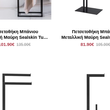
σετοθήκη Μπάνιου
Πετσετοθήκη Μπά
ή Μαύρη Sealskin Tube
Μεταλλική Μαύρη Seal
800198
800199
101.90€
81.90€
135.00€
105.00