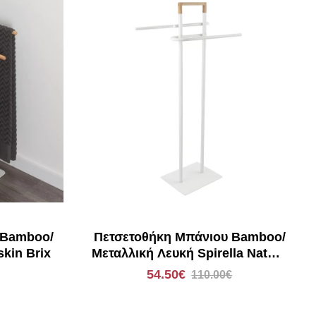
 Bamboo/
Πετσετοθήκη Μπάνιου Bamboo/
kin Brix
Μεταλλική Λευκή Spirella Natura
40.07487
54.50€
110.00€