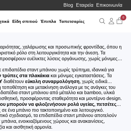
Blog
Εταιρεία
Επικοινωνία
0
Αναζήτηση
Λογιαρ
τικά
Είδη σπιτιού
Έπιπλα
Ταπετσαρίες
θαριότητας, χαλάρωσης και προσωπικής φροντίδας, όπου η
ιστικό ρόλο στη λειτουργικότητα και την άνεση. Τα
προσφέρουν ευέλικτες λύσεις οργάνωσης, χωρίς μόνιμες
επιδαπέδια σταντ μπάνιου χωρίς τρύπημα, ιδανικά για
 τρύπες στα πλακάκια
και μόνιμες εγκαταστάσεις. Τα
Y
διαθέτουν
εύκολη συναρμολόγηση
, χωρίς ειδικά
 τοποθέτηση και μετακίνηση ανάλογα με τις ανάγκες του
ιδαπέδια σταντ μπάνιου από μέταλλο και bamboo, υλικά
ισθητική, προσφέροντας σταθερότητα και μοντέρνο design.
υ μπορούν να φιλοξενήσουν ρολά υγείας, πετσέτες
 σε ένα μπάνιο πιο τακτοποιημένο και λειτουργικό.
τικό σχεδιασμό, τα επιδαπέδια σταντ μπάνιου αποτελούν
 μπάνια, ενοικιαζόμενους χώρους και ανακαινίσεις,
ία και αισθητική αρμονία.