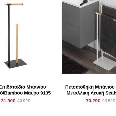
 Επιδαπέδιο Μπάνιου
Πετσετοθήκη Μπάνιου
κό/Bamboo Μαύρο 9135
Μεταλλική Λευκή Seals
31.90€
70.29€
40.90€
93.50€