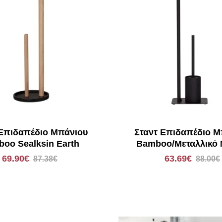
 Επιδαπέδιο Μπάνιου
Σταντ Επιδαπέδιο Μ
oo Sealksin Earth
Bamboo/Μεταλλικό
Sealskin Brix
69.90€
63.69€
87.38€
88.00€