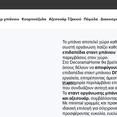
ρ μπάνιου
Κουρτινόξυλα
Αξεσουάρ Τζακιού
Πόμολα
Διακοσμη
Το μπάνιο αποτελεί χώρο κα
σωστή οργάνωση παίζει καθορ
επιδαπέδια σταντ μπάνιου
παρεμβάσεις στον χώρο.
Στο DecoramaHome θα βρείτε 
όσους θέλουν να
αποφύγουν
επιδαπέδια σταντ μπάνιου
DI
εργαλεία, επιτρέποντας άμεση
Η κατηγορία περιλαμβάνει επ
χώρου.
που συνδυάζουν αντοχή και α
Τα
σταντ οργάνωσης μπάνιο
και αξεσουάρ
, συμβάλλοντας
Με minimal γραμμές και πρακ
ιδανική επιλογή για σύγχρονα
προσφέροντας ευκολία, ευελιξ