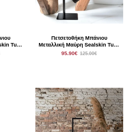
νιου
Πετσετοθήκη Μπάνιου
skin Tube
Μεταλλική Μαύρη Sealskin Tube
800201
95.90€
€
125.00€