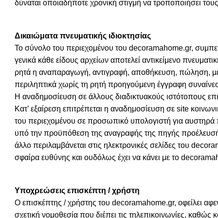
δύναται οποιαδήποτε χρονική στιγμή να τροποποιήσει τους
Δικαιώματα πνευματικής ιδιοκτησίας
Το σύνολο του περιεχομένου του decoramahome.gr, συμπ
γενικά κάθε είδους αρχείων αποτελεί αντικείμενο πνευματική
ρητά η αναπαραγωγή, αντιγραφή, αποθήκευση, πώληση, με
περιληπτικά χωρίς τη ρητή προηγούμενη έγγραφη συναίνεση
Η αναδημοσίευση σε άλλους διαδικτυακούς ιστότοπους επιτ
Κατ’ εξαίρεση επιτρέπεται η αναδημοσίευση σε site κοι
του περιεχομένου σε προσωπικό υπολογιστή για αυστηρά 
υπό την προϋπόθεση της αναγραφής της πηγής προέλευσής
άλλο περιλαμβάνεται στις ηλεκτρονικές σελίδες του decora
σφαίρα ευθύνης και ουδόλως έχει να κάνει με το decorama
Υποχρεώσεις επισκέπτη / χρήστη
Ο επισκέπτης / χρήστης του decoramahome.gr, οφείλει αφεν
σχετική νομοθεσία που διέπει τις τηλεπικοινωνίες, καθώς