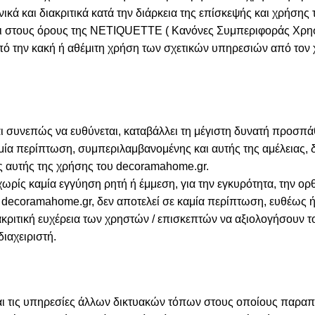
ικά και διακριτικά κατά την διάρκεια της επίσκεψής και χρήση
ται στους όρους της NETIQUETTE ( Κανόνες Συμπεριφοράς Χρ
ό την κακή ή αθέμιτη χρήση των σχετικών υπηρεσιών από τον χ
αι συνεπώς να ευθύνεται, καταβάλλει τη μέγιστη δυνατή προσπά
αμία περίπτωση, συμπεριλαμβανομένης και αυτής της αμέλειας, 
ής αυτής της χρήσης του decoramahome.gr.
χωρίς καμία εγγύηση ρητή ή έμμεση, για την εγκυρότητα, την ο
υ decoramahome.gr, δεν αποτελεί σε καμία περίπτωση, ευθέως
κριτική ευχέρεια των χρηστών / επισκεπτών να αξιολογήσουν το
ιαχειριστή.
 και τις υπηρεσίες άλλων δικτυακών τόπων στους οποίους παρα