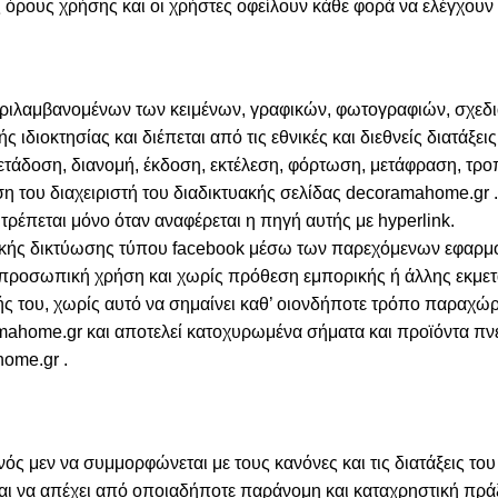
 όρους χρήσης και οι χρήστες οφείλουν κάθε φορά να ελέγχουν 
εριλαμβανομένων των κειμένων, γραφικών, φωτογραφιών, σχεδ
ς ιδιοκτησίας και διέπεται από τις εθνικές και διεθνείς διατάξ
τάδοση, διανομή, έκδοση, εκτέλεση, φόρτωση, μετάφραση, τρο
 του διαχειριστή του διαδικτυακής σελίδας decoramahome.gr .
ρέπεται μόνο όταν αναφέρεται η πηγή αυτής με hyperlink.
νωνικής δικτύωσης τύπου facebook μέσω των παρεχόμενων εφαρ
προσωπική χρήση και χωρίς πρόθεση εμπορικής ή άλλης εκμετ
 του, χωρίς αυτό να σημαίνει καθ’ οιονδήποτε τρόπο παραχώρ
mahome.gr και αποτελεί κατοχυρωμένα σήματα και προϊόντα πνευ
home.gr .
ός μεν να συμμορφώνεται με τους κανόνες και τις διατάξεις του
 και να απέχει από οποιαδήποτε παράνομη και καταχρηστική πρά