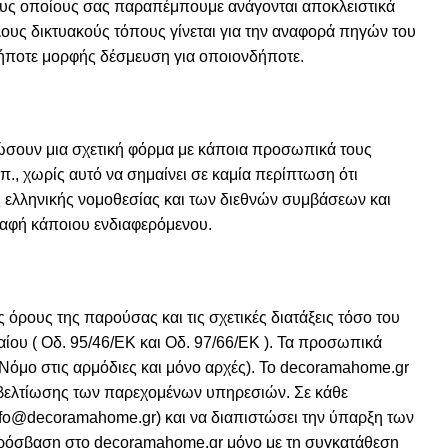
ους οποίους σας παραπέμπουμε ανάγονται αποκλειστικά
ους δικτυακούς τόπους γίνεται για την αναφορά πηγών του
ήποτε μορφής δέσμευση για οποιονδήποτε.
ρώσουν μια σχετική φόρμα με κάποια προσωπικά τους
., χωρίς αυτό να σημαίνει σε καμία περίπτωση ότι
ης ελληνικής νομοθεσίας και των διεθνών συμβάσεων και
γραφή κάποιου ενδιαφερόμενου.
όρους της παρούσας και τις σχετικές διατάξεις τόσο του
ικαίου ( Οδ. 95/46/ΕΚ και Οδ. 97/66/ΕΚ ). Τα προσωπικά
Νόμο στις αρμόδιες και μόνο αρχές). Το decoramahome.gr
αι βελτίωσης των παρεχομένων υπηρεσιών. Σε κάθε
info@decoramahome.gr) και να διαπιστώσει την ύπαρξη των
ν πρόσβαση στο decoramahome.gr μόνο με τη συγκατάθεση