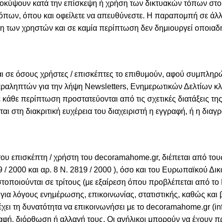
προκύψουν κατά την επίσκεψη ή χρήση των δικτυακών τόπων στ
τόπων, όπου και οφείλετε να απευθύνεστε. Η παραπομπή σε άλλ
η των χρηστών και σε καμία περίπτωση δεν δημιουργεί οποιαδ
αι σε όσους χρήστες / επισκέπτες το επιθυμούν, αφού συμπλη
αραληπτών για την λήψη Newsletters, Ενημερωτικών Δελτίων κλπ
ε κάθε περίπτωση προστατεύονται από τις σχετικές διατάξεις τ
αι στη διακριτική ευχέρεια του διαχειριστή η εγγραφή, ή η δια
 επισκέπτη / χρήστη του decoramahome.gr, διέπεται από τους 
79 / 2000 και αρ. 8 Ν. 2819 / 2000 ), όσο και του Ευρωπαϊκού Δ
οποιούνται σε τρίτους (με εξαίρεση όπου προβλέπεται από το 
ά για λόγους ενημέρωσης, επικοινωνίας, στατιστικής, καθώς κ
χει τη δυνατότητα να επικοινωνήσει με το decoramahome.gr (
γραφή, διόρθωση ή αλλαγή τους. Οι ανήλικοι μπορούν να έχου