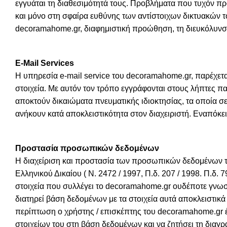
εγγυάται τη διαθεσιμότητά τους. Προβλήματα που τυχόν 
και μόνο στη σφαίρα ευθύνης των αντίστοιχων δικτυακών 
decoramahome.gr, διαφημιστική προώθηση, τη διευκόλυνσ
E-Mail Services
H υπηρεσία e-mail service του decoramahome.gr, παρέχετ
στοιχεία. Με αυτόν τον τρόπο εγγράφονται στους λήπτες π
αποκτούν δικαιώματα πνευματικής ιδιοκτησίας, τα οποία σ
ανήκουν κατά αποκλειστικότητα στον διαχειριστή. Εναπόκειτ
Προστασία προσωπικών δεδομένων
Η διαχείριση και προστασία των προσωπικών δεδομένων του
Ελληνικού Δικαίου ( Ν. 2472 / 1997, Π.δ. 207 / 1998. Π.δ. 
στοιχεία που συλλέγει το decoramahome.gr ουδέποτε γνωστ
διατηρεί βάση δεδομένων με τα στοιχεία αυτά αποκλειστικ
περίπτωση ο χρήστης / επισκέπτης του decoramahome.gr έ
στοιχείων του στη βάση δεδομένων και να ζητήσει τη δια