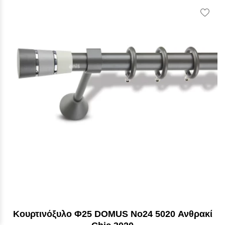
Vie
Wish
Kουρτινόξυλο Φ25 DOMUS No24 5020 Ανθρακί