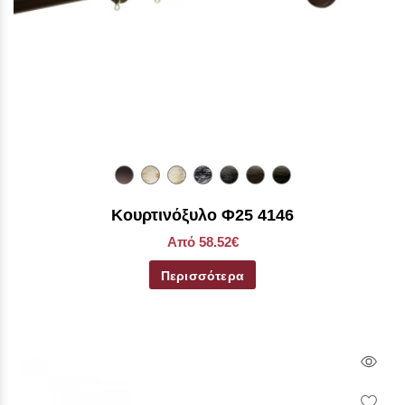
Κουρτινόξυλο Φ25 4146
Από 58.52€
Περισσότερα
Qui
Vie
Wish