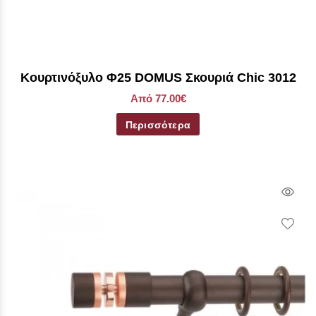
Kουρτινόξυλο Φ25 DOMUS Σκουριά Chic 3012
Από 77.00€
Περισσότερα
Qui
Vie
Wish