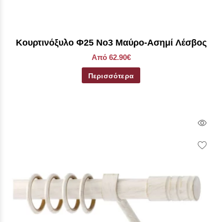
Κουρτινόξυλο Φ25 Νο3 Μαύρο-Ασημί Λέσβος
Από 62.90€
Περισσότερα
Qui
Vie
Wish