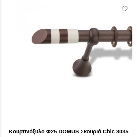
Vie
Wish
Kουρτινόξυλο Φ25 DOMUS Σκουριά Chic 3035