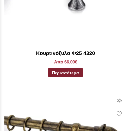
Κουρτινόξυλο Φ25 4320
Από 66.00€
Περισσότερα
Qui
Vie
Wish