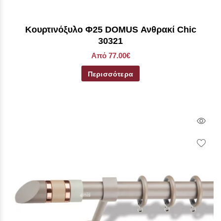
Kουρτινόξυλο Φ25 DOMUS Ανθρακί Chic
30321
Από 77.00€
Περισσότερα
Qui
Vie
Wish