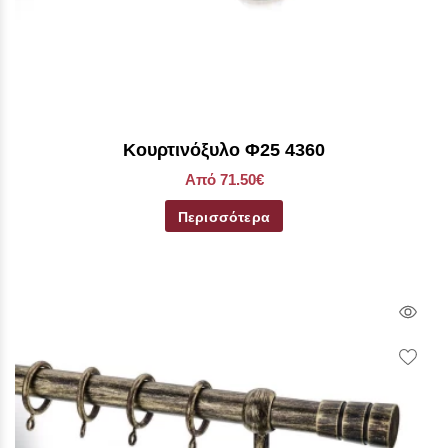
Κουρτινόξυλο Φ25 4360
Από 71.50€
Περισσότερα
Qui
Vie
Wish