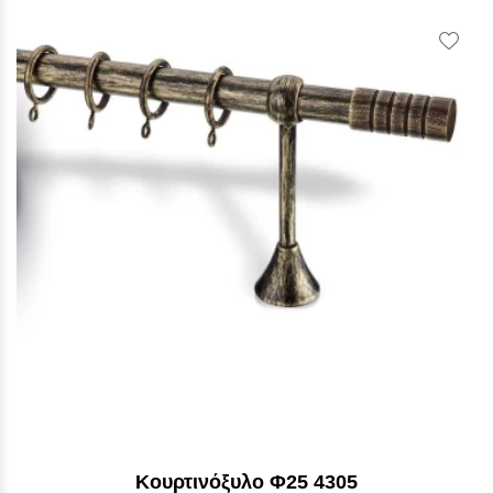
Vie
Wish
Κουρτινόξυλο Φ25 4305