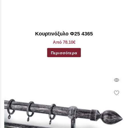
Κουρτινόξυλο Φ25 4365
Από 78.10€
Περισσότερα
Qui
Vie
Wish