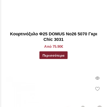
Kουρτινόξυλο Φ25 DOMUS No26 5070 Γκρι
Chic 3031
Από 75.90€
Περισσότερα
Qui
Vie
Wish