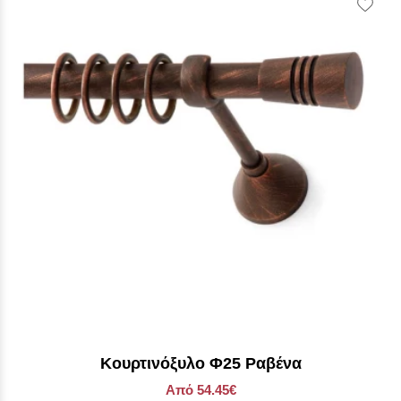
Wish
Κουρτινόξυλο Φ25 Ραβένα
Από 54.45€