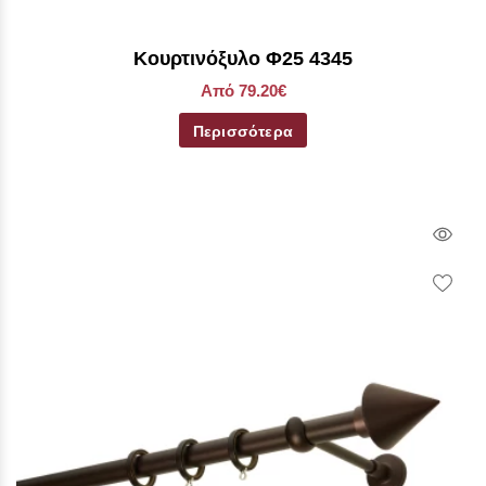
Κουρτινόξυλο Φ25 4345
Από 79.20€
Περισσότερα
Qui
Vie
Wish