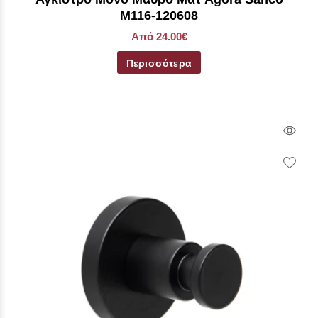
Μ116-120608
Από 24.00€
Περισσότερα
Qui
Vie
Wish