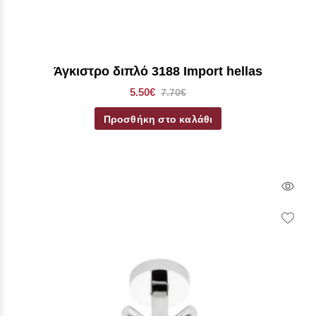
Άγκιστρο διπλό 3188 Import hellas
5.50€
7.70€
Προσθήκη στο καλάθι
Qui
Vie
Wish