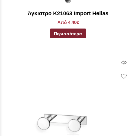
Άγκιστρο Κ21063 Import Hellas
Από 4.40€
Περισσότερα
Qui
Vie
Wish