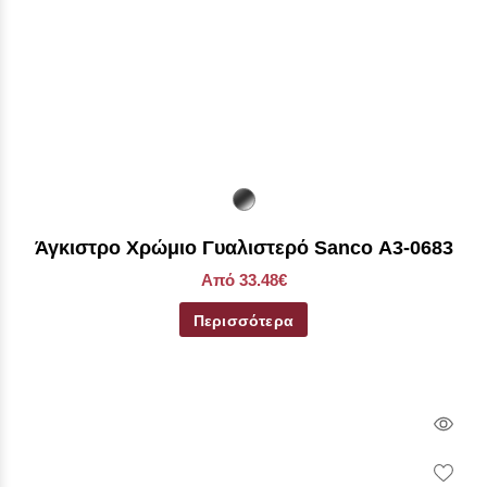
Άγκιστρο Χρώμιο Γυαλιστερό Sanco Α3-0683
Από 33.48€
Περισσότερα
Qui
Vie
Wish