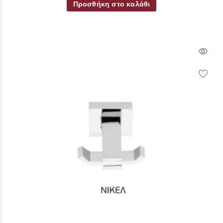
Προσθήκη στο καλάθι
Qui
Vie
Wish