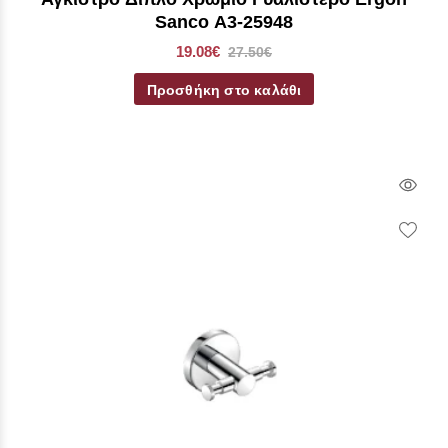
Sanco Α3-25948
19.08€
27.50€
Προσθήκη στο καλάθι
Qui
Vie
Wish