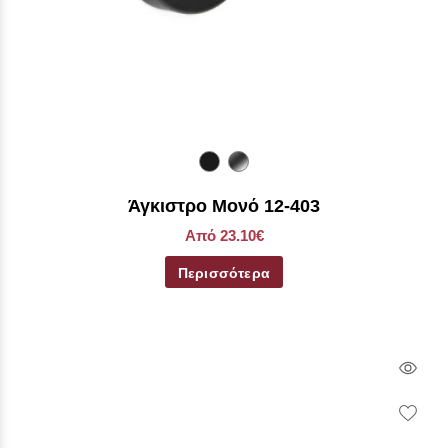
Άγκιστρο Μονό 12-403
Από 23.10€
Περισσότερα
Qui
Vie
Wish