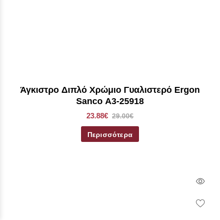
Άγκιστρο Διπλό Χρώμιο Γυαλιστερό Ergon
Sanco Α3-25918
23.88€
29.00€
Περισσότερα
Qui
Vie
Wish