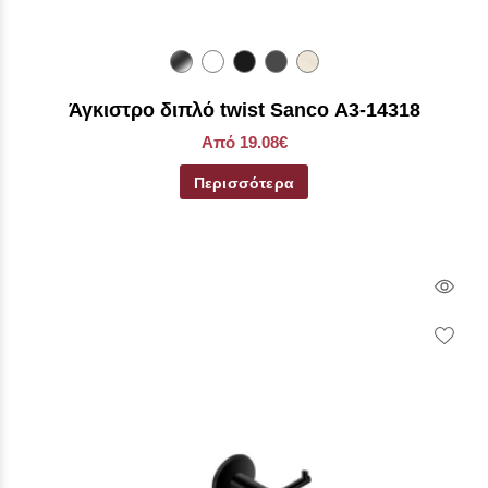
Άγκιστρο διπλό twist Sanco Α3-14318
Από 19.08€
Περισσότερα
Qui
Vie
Wish