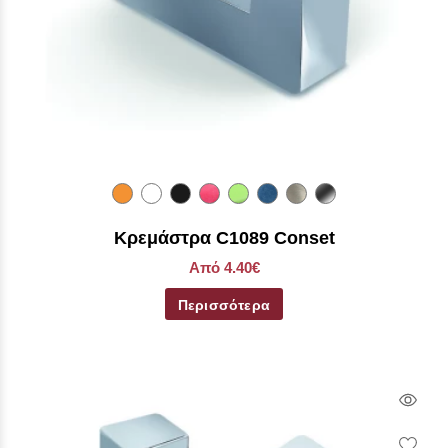
Κρεμάστρα C1089 Conset
Από 4.40€
Περισσότερα
Qui
Vie
Wish