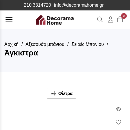
210 3314720
info@decoramahome.gr
Offcanvas
0
Αναζήτηση
Λογιαρ
Menu
Open
Αρχική
Αξεσουάρ μπάνιου
Σειρές Μπάνιου
Άγκιστρα
Φίλτρα
Qui
Vie
Wish