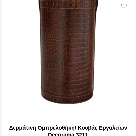
Vie
Wish
Δερμάτινη Ομπρελοθήκη/ Κουβάς Εργαλείων
Decorama 3211