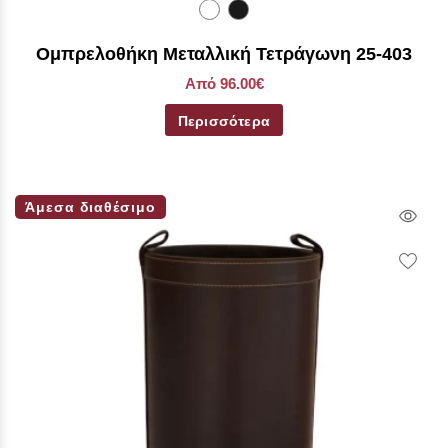
Ομπρελοθήκη Μεταλλική Τετράγωνη 25-403
Από 96.00€
Περισσότερα
Άμεσα διαθέσιμο
Qui
Vie
Wish