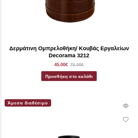
Δερμάτινη Ομπρελοθήκη/ Κουβάς Εργαλείων
Decorama 3212
45.00€
75.00€
Προσθήκη στο καλάθι
Άμεσα διαθέσιμο
Qui
Vie
Wish