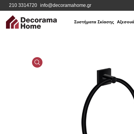
210 3314720
info@decoramahome.gr
Συστήματα Σκίασης
Αξεσουά
Media
Gallery