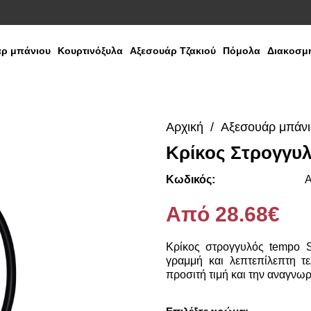
ρ μπάνιου
Κουρτινόξυλα
Αξεσουάρ Τζακιού
Πόμολα
Διακοσμη
Αρχική
Αξεσουάρ μπάν
Κρίκος Στρογγυ
Media
Gallery
Κωδικός:
Α
Από 28.68€
Κρίκος στρογγυλός tempo 
γραμμή και λεπτεπίλεπτη τε
προσιτή τιμή και την αναγνω