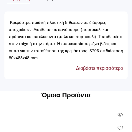
μια ιδιαίτερη άποψη διακόσμησης στο χώρο.
Κρεμάστρα παιδική πλαστική 5 θέσεων σε διάφορες
αποχρώσεις. Διατίθεται σε δεινόσαυρο (πορτοκαλί και
πράσινο) και σε ελέφαντα (μπλε και πορτοκαλί). Τοποθετείται
στον τοίχο ή στην πόρτα. Η συσκευασία περιέχει βίδες και
ουπα για την τοποθέτηση της κρεμάστρας. 3706 σε διάσταση
80x488x48 mm
Διαβάστε περισσότερα
Όμοια Προϊόντα
Qui
Vie
Wish