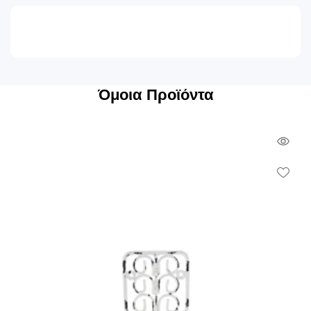
Όμοια Προϊόντα
Qui
Vie
Wish