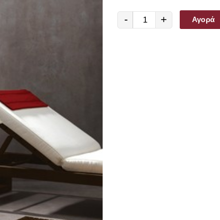
-
+
Αγορά