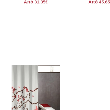
Από 31.35€
Από 45.6