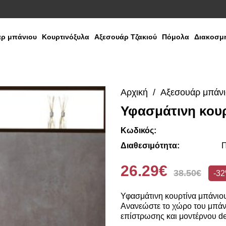
ρ μπάνιου
Κουρτινόξυλα
Αξεσουάρ Τζακιού
Πόμολα
Διακοσμη
Αρχική
Αξεσουάρ μπάν
Υφασμάτινη κου
Κωδικός:
Διαθεσιμότητα:
Π
26.29€
38.50€
-3
Υφασμάτινη κουρτίνα μπάνιου
Ανανεώστε το χώρο του μπάν
επίστρωσης και μοντέρνου de