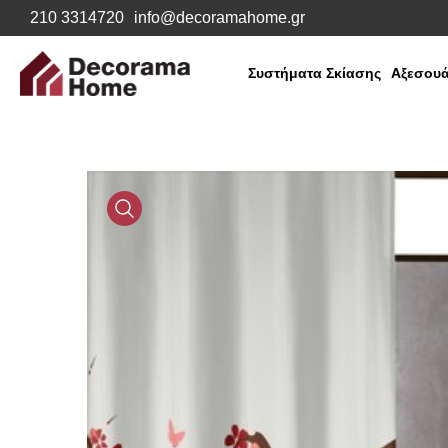
210 3314720
info@decoramahome.gr
Συστήματα Σκίασης
Αξεσουά
Media
Gallery