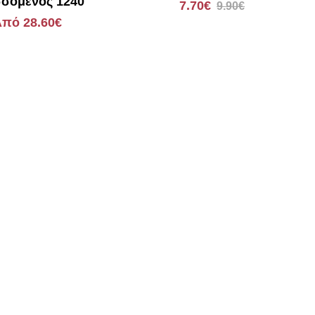
σόμενος 1240
7.70€
9.90€
πό 28.60€