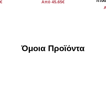
πτυσ
5€
Από 45.65€
Α
Όμοια Προϊόντα