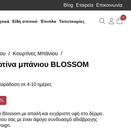
Blog
Εταιρεία
Επικοινωνία
0
Αναζήτηση
Λογιαρ
τικά
Είδη σπιτιού
Έπιπλα
Ταπετσαρίες
ιου
Κουρτίνες Μπάνιου
ρτίνα μπάνιου BLOSSOM
αράδοση σε 4-10 ημέρες
2%
 Blossom με απαλή και ευχάριστη υφή στο δέρμα .
ιου σας με έναν άψογο συνδυασμό αδιάβροχης
sign.