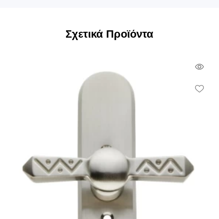
Σχετικά Προϊόντα
Qui
Vie
Wish