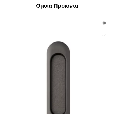
Όμοια Προϊόντα
Qui
Vie
Wish