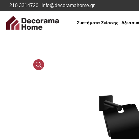
210 3314720
info@decoramahome.gr
Συστήματα Σκίασης
Αξεσουά
Media
Gallery