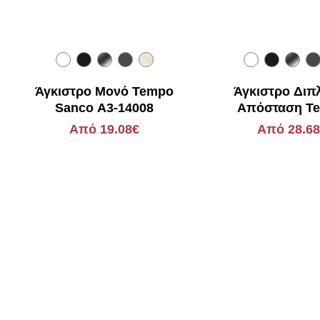
Άγκιστρο Μονό Tempo
Άγκιστρο Διπ
Sanco Α3-14008
Απόσταση T
Sanco Α3-1
Από 19.08€
Από 28.6