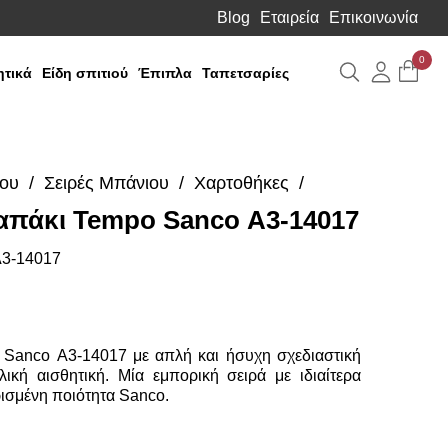
Blog
Εταιρεία
Επικοινωνία
0
Αναζήτηση
Λογιαρ
τικά
Είδη σπιτιού
Έπιπλα
Ταπετσαρίες
ιου
Σειρές Μπάνιου
Χαρτοθήκες
απάκι Tempo Sanco Α3-14017
Media
Gallery
3-14017
 Sanco Α3-14017 με απλή και ήσυχη σχεδιαστική
λική αισθητική. Μία εμπορική σειρά με ιδιαίτερα
ρισμένη ποιότητα Sanco.