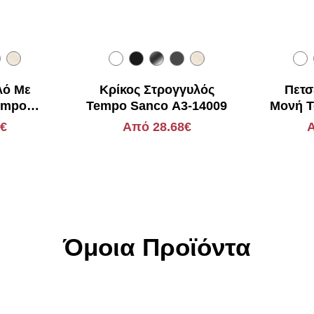
λό Με
Κρίκος Στρογγυλός
Πετσ
empo
Tempo Sanco Α3-14009
Μονή T
4068
8€
Από 28.68€
Α
Όμοια Προϊόντα