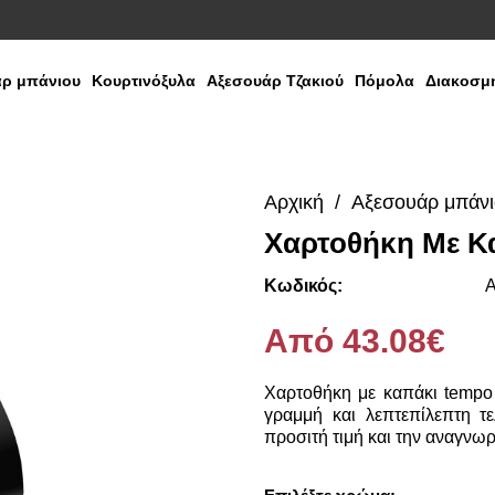
ρ μπάνιου
Κουρτινόξυλα
Αξεσουάρ Τζακιού
Πόμολα
Διακοσμη
Αρχική
Αξεσουάρ μπάν
Χαρτοθήκη Με Κ
Media
Gallery
Κωδικός:
Α
Από 43.08€
Χαρτοθήκη με καπάκι tempo
γραμμή και λεπτεπίλεπτη τε
προσιτή τιμή και την αναγνω