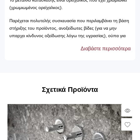
Το μέταλλο κατασκευής είναι ορείχαλκος που έχει χρωμιωθεί
(χρωμιωμένος ορείχαλκος).
Παρέχεται πολυτελής συσκευασία που περιλαμβάνει τη βάση
στήριξης του προϊόντος, ανοξείδωτες βίδες (για να μην
υπαρχει κίνδυνος οξείδωσης λόγω της υγρασίας), ούπα για
την τοποθέτηση και εργοστασιακή εγγύηση 12 ετών.
Διαβάστε περισσότερα
Το προϊόν κατασκευάζεται στην Ελλάδα, απο την πιο
σύγχρονη και διαρκώς εξελισσόμενη εταιρία στο τομέα των
αξεσουάρ μπάνιου, τη Sanco
Σχετικά Προϊόντα
Qui
Vie
Wish