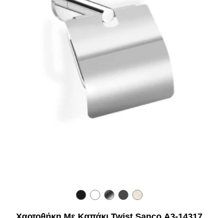
Χαρτοθήκη Με Καπάκι Twist Sanco Α3-14317