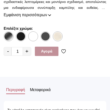
σχεδιαστικές λεπτομέρειες και μοντέρνο σχεδιασμό, αποτελώντας
μια ενδιαφέρουσα συνύπαρξη καμπύλης και ευθείας. Τα
κυλινδρικά τμήματα καταλήγουν στις ενώσεις τους σε απόλυτες
Εμφάνιση περισσότερων
γωνίες 90 μοιρών δημιουργώντας ένα ξεχωριστό στυλ.
Επιλέξτε χρώμα:
-
+
Αγορά
Περιγραφή
Μεταφορικά