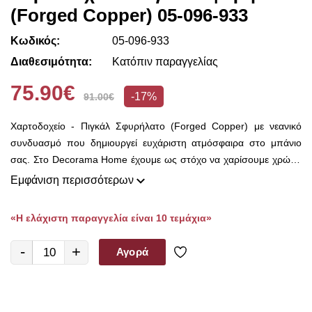
(Forged Copper) 05-096-933
Κωδικός:
05-096-933
Διαθεσιμότητα:
Κατόπιν παραγγελίας
75.90€
-17%
91.00€
Χαρτοδοχείο - Πιγκάλ Σφυρήλατο (Forged Copper) με νεανικό
συνδυασμό που δημιουργεί ευχάριστη ατμόσφαιρα στο μπάνιο
σας. Στο Decorama Home έχουμε ως στόχο να χαρίσουμε χρώμα
και ασύγκριτο στυλ στο χώρο σας και να τον αναδείξουμε με τον
Εμφάνιση περισσότερων
πιο όμορφο τρόπο!
«Η ελάχιστη παραγγελία είναι 10 τεμάχια»
-
+
Αγορά