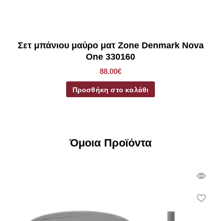
Σετ μπάνιου μαύρο ματ Zone Denmark Nova
One 330160
88.00€
Προσθήκη στο καλάθι
Όμοια Προϊόντα
Qui
Vie
Wish