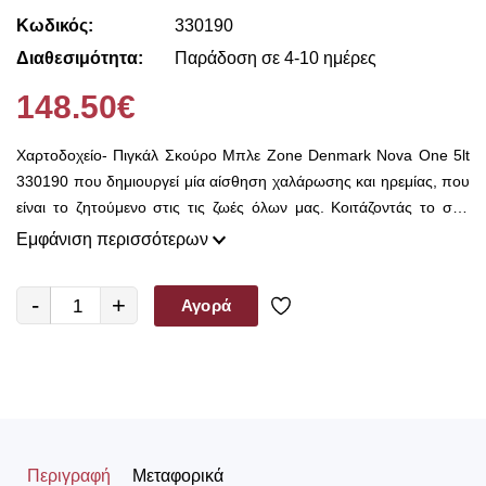
Κωδικός:
330190
Διαθεσιμότητα:
Παράδοση σε 4-10 ημέρες
148.50€
Χαρτοδοχείο- Πιγκάλ Σκούρο Μπλε Zone Denmark Nova One 5lt
330190 που δημιουργεί μία αίσθηση χαλάρωσης και ηρεμίας, που
είναι το ζητούμενο στις τις ζωές όλων μας. Κοιτάζοντάς το σου
προκαλεί την εντύπωση πως πρόκειται για συλλεκτικό και
Εμφάνιση περισσότερων
μοναδικό αντικείμενο. Αυτή η σειρά μοναδικής αισθητικής μας
επιτρέπει να εντάξουμε το χαρτοδοχείο- πιγκάλ στη διακόσμηση
-
+
Αγορά
του μπάνιου μας και όχι να το τοποθετήσουμε κατ' ανάγκην αλλά
κατ' επιλογήν.
Περιγραφή
Μεταφορικά