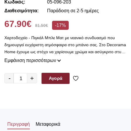
Κωδικός:
05-096-203
Διαθεσιμότητα:
Παράδοση σε 2-5 ημέρες
67.90€
-17%
81.50€
Χαρτοδοχείο - Πιγκάλ Μπλε Ματ με νεανικό συνδυασμό που
δημιουργεί ευχάριστη ατμόσφαιρα στο μπάνιο σας. Στο Decorama
Home έχουμε ως στόχο να χαρίσουμε χρώμα και ασύγκριτο στυλ
στο χώρο σας και να τον αναδείξουμε με τον πιο όμορφο τρόπο!
Εμφάνιση περισσότερων
-
+
Αγορά
Περιγραφή
Μεταφορικά