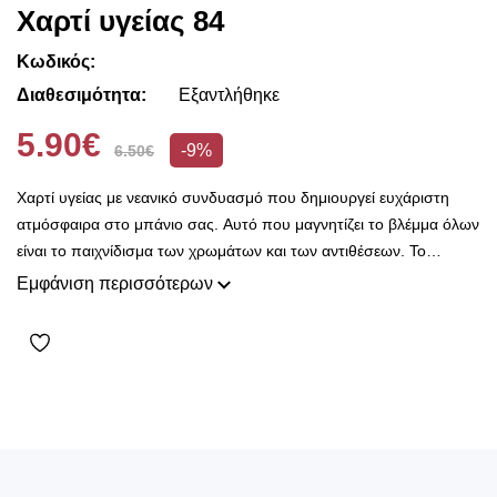
Χαρτί υγείας 84
Κωδικός:
Διαθεσιμότητα:
Εξαντλήθηκε
5.90€
-9%
6.50€
Χαρτί υγείας με νεανικό συνδυασμό που δημιουργεί ευχάριστη
ατμόσφαιρα στο μπάνιο σας. Αυτό που μαγνητίζει το βλέμμα όλων
είναι το παιχνίδισμα των χρωμάτων και των αντιθέσεων. Το
Decorama Home με χιλιάδες όμορφα αντικείμενα και μοναδικές
Εμφάνιση περισσότερων
προτάσεις διακόσμησης έρχεται να διακοσμήσει το μπάνιο σας
παρέχοντας ένα θαυμάσιο αποτέλεσμα αισθητικής. Δημιουργούμε
νέες πρωτοποριακές προτάσεις και λύσεις με κύριο γνώμονα την
ποιότητα και το ασύγκριτο design, προκειμένου να είμαστε
πάντοτε σε θέση να ικανοποιήσουμε τις δικές σας ανάγκες και
επιθυμίες.