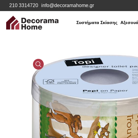
210 3314720
info@decoramahome.gr
Συστήματα Σκίασης
Αξεσουά
Media
Gallery