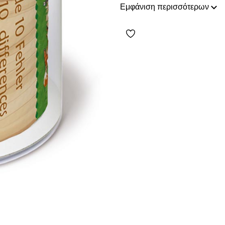
αντικείμενα και μοναδικές πρ
Εμφάνιση περισσότερων
μπάνιο σας παρέχοντας ένα 
νέες πρωτοποριακές προτάσει
ασύγκριτο design, προκειμέν
τις δικές σας ανάγκες και επι