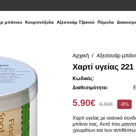
ρ μπάνιου
Κουρτινόξυλα
Αξεσουάρ Τζακιού
Πόμολα
Διακοσμη
Αρχική
Αξεσουάρ μπάν
Χαρτί υγείας 221
Κωδικός:
Διαθεσιμότητα:
Ε
5.90€
6.50€
-9%
Χαρτί υγείας με νεανικό συν
μπάνιο σας. Αυτό που μαγνητί
χρωμάτων και των αντιθέσεω