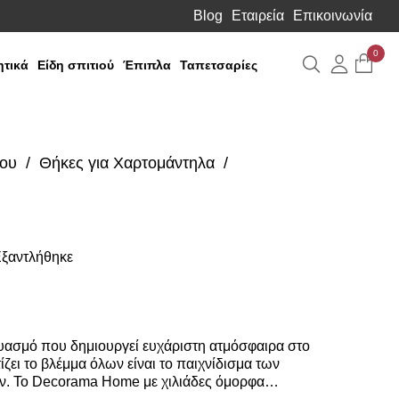
Blog
Εταιρεία
Επικοινωνία
0
Αναζήτηση
Λογιαρ
τικά
Είδη σπιτιού
Έπιπλα
Ταπετσαρίες
ιου
Θήκες για Χαρτομάντηλα
ξαντλήθηκε
δυασμό που δημιουργεί ευχάριστη ατμόσφαιρα στο
ζει το βλέμμα όλων είναι το παιχνίδισμα των
ν. Το Decorama Home με χιλιάδες όμορφα