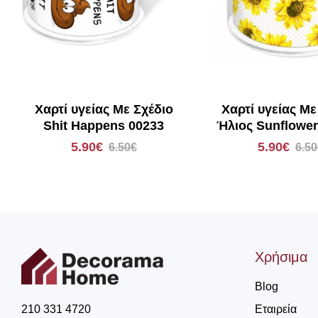
Χαρτί υγείας Με Σχέδιο
Χαρτί υγείας Με
Shit Happens 00233
Ήλιος Sunflower
192616
5.90€
5.90€
6.50€
6.50
Χρήσιμα
Blog
Εταιρεία
210 331 4720