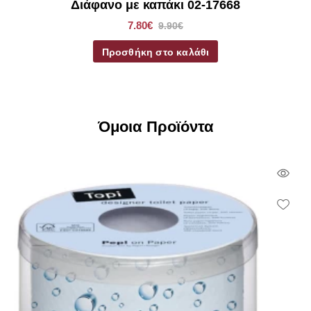
Διάφανο με καπάκι 02-17668
7.80€
9.90€
Προσθήκη στο καλάθι
Όμοια Προϊόντα
Qui
Vie
Wish