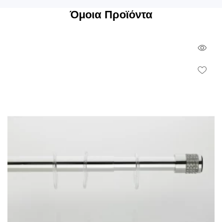
Όμοια Προϊόντα
Qui
Vie
Wish