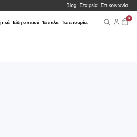
Blog
Εταιρεία
Επικοινωνία
0
Αναζήτηση
Λογιαρ
τικά
Είδη σπιτιού
Έπιπλα
Ταπετσαρίες