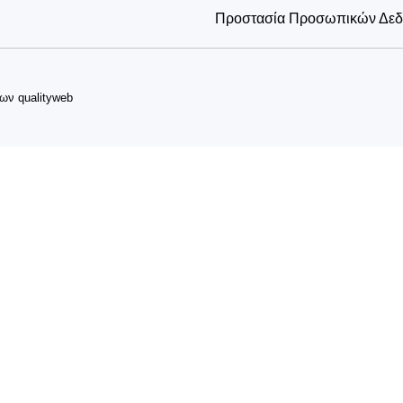
Προστασία Προσωπικών Δε
δων
qualityweb