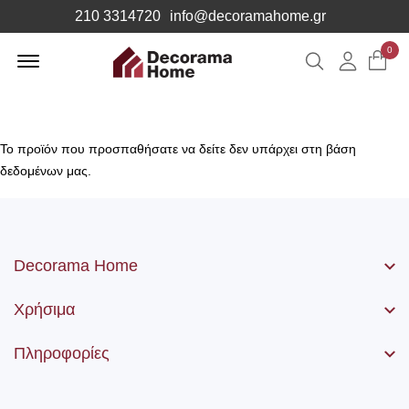
210 3314720
info@decoramahome.gr
Offcanvas
0
Αναζήτηση
Λογιαρ
Menu
Open
Το προϊόν που προσπαθήσατε να δείτε δεν υπάρχει στη βάση
δεδομένων μας.
Decorama Home
Χρήσιμα
Πληροφορίες