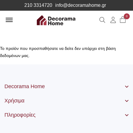
210 3314720
info@decoramahome.gr
Offcanvas
0
Αναζήτηση
Λογιαρ
Menu
Open
Το προϊόν που προσπαθήσατε να δείτε δεν υπάρχει στη βάση
δεδομένων μας.
Decorama Home
Χρήσιμα
Πληροφορίες