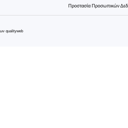
Προστασία Προσωπικών Δε
δων
qualityweb