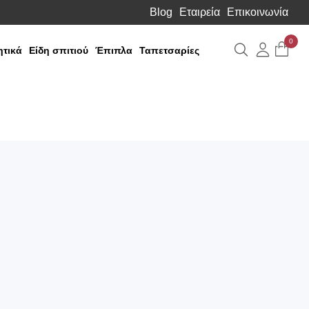
Blog
Εταιρεία
Επικοινωνία
0
Αναζήτηση
Λογιαρ
τικά
Είδη σπιτιού
Έπιπλα
Ταπετσαρίες