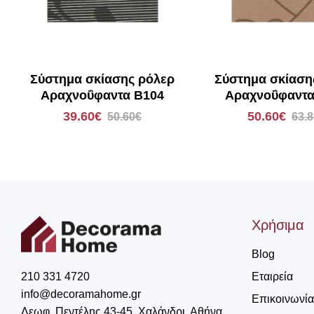
Σύστημα σκίασης ρόλερ
Σύστημα σκίαση
Αραχνοΰφαντα Β104
Αραχνοΰφαντα
39.60€
50.60€
50.60€
63.
Χρήσιμα
Blog
Εταιρεία
210 331 4720
info@decoramahome.gr
Επικοινωνία
Λεωφ. Πεντέλης 43-45, Χαλάνδρι, Αθήνα,