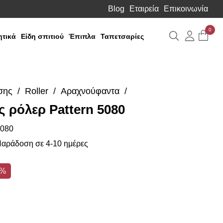
Blog
Εταιρεία
Επικοινωνία
0
Αναζήτηση
Λογιαρ
τικά
Είδη σπιτιού
Έπιπλα
Ταπετσαρίες
σης
Roller
Αραχνούφαντα
 ρόλερ Pattern 5080
080
αράδοση σε 4-10 ημέρες
0%