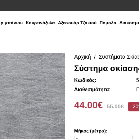
ρ μπάνιου
Κουρτινόξυλα
Αξεσουάρ Τζακιού
Πόμολα
Διακοσμη
Αρχική
Συστήματα Σκία
Σύστημα σκίασης
Κωδικός:
5
Διαθεσιμότητα:
Π
44.00€
55.00€
-2
Mήκος (μέτρα):