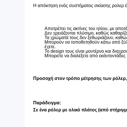
Η απόκτηση ενός συστήματος σκίασης ρολερ έχ
Αποτρέπει τις ακτίνες του ηλίου, με απ
Δεν χρειάζονται πλύσιμο, καθώς καθαρίζ
Τα χρώματά τους δεν ξεθωριάζουν, καθώς
Μπορούν να τοποθετηθούν κάτω από ξύλιν
έχετε.
Το design τους είναι μοντέρνο και διαχρον
Μπορείτε να διαλέξετε από εκάντοντάδες 
Προσοχή στον τρόπο μέτρησης των ρόλερ, ο
Παράδειγμα:
Σε ένα ρόλερ με ολικό πλάτος (από στήριγ