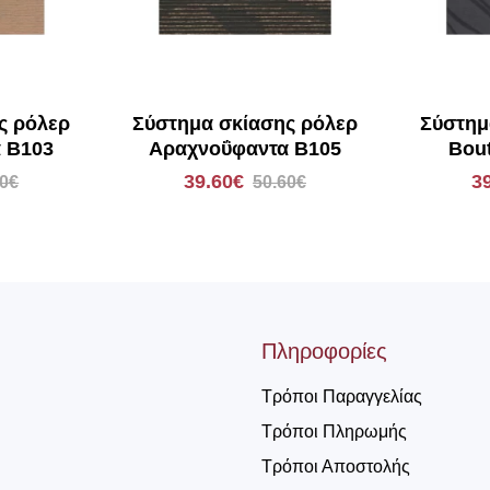
ς ρόλερ
Σύστημα σκίασης ρόλερ
Σύστημ
 Β103
Αραχνοΰφαντα Β105
Bou
39.60€
3
80€
50.60€
Πληροφορίες
Τρόποι Παραγγελίας
Τρόποι Πληρωμής
Τρόποι Αποστολής