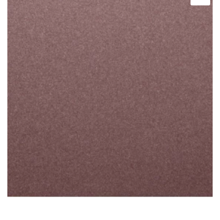
ταιριάζει σε κάθε δωμάτιο.
Μπορείτε να διαλέξετε από εκάντοντάδες
διαφορετικά σχέδια και χρώματα, αυτό που
ταιριάζει απόλυτα στο γούστο σας.
Προσοχή στον τρόπο μέτρησης των ρόλερ, ο πλάτος
του υφάσματος θα είναι κατά 3,5cm μικρότερο από το
ολικό μήκος του ρόλερ.
Παράδειγμα:
Σε ένα ρόλερ με ολικό πλάτος (από στήριγμα σε
στήριγμα) 1,00cm το καθαρό πλάτος του υφάσματος θα
είναι 96,5cm
*Στα ρόλερ σκίασης συμπεριλαμβάνετε το ύφασμα, ο