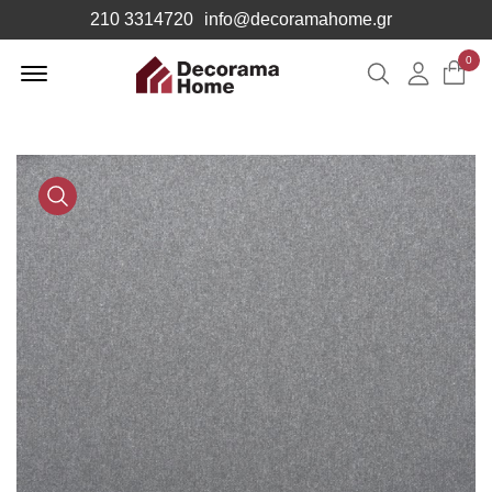
210 3314720
info@decoramahome.gr
Offcanvas
0
Αναζήτηση
Λογιαρ
Menu
Open
Media
Gallery