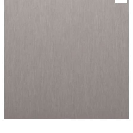
ταιριάζει σε κάθε δωμάτιο.
Μπορείτε να διαλέξετε από εκάντοντάδες
διαφορετικά σχέδια και χρώματα, αυτό που
ταιριάζει απόλυτα στο γούστο σας.
Προσοχή στον τρόπο μέτρησης των ρόλερ, ο πλάτος
του υφάσματος θα είναι κατά 3,5cm μικρότερο από το
ολικό μήκος του ρόλερ.
Παράδειγμα:
Σε ένα ρόλερ με ολικό πλάτος (από στήριγμα σε
στήριγμα) 1,00cm το καθαρό πλάτος του υφάσματος θα
είναι 96,5cm
*Στα ρόλερ σκίασης συμπεριλαμβάνετε το ύφασμα, ο