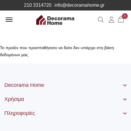
210 3314720
info@decoramahome.gr
Offcanvas
0
Αναζήτηση
Λογιαρ
Menu
Open
Το προϊόν που προσπαθήσατε να δείτε δεν υπάρχει στη βάση
δεδομένων μας.
Decorama Home
Χρήσιμα
Πληροφορίες