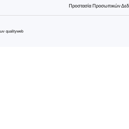
Προστασία Προσωπικών Δε
δων
qualityweb