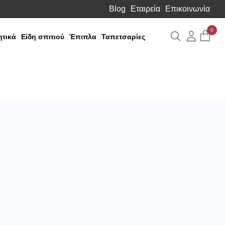
Blog
Εταιρεία
Επικοινωνία
0
Αναζήτηση
Λογιαρ
τικά
Είδη σπιτιού
Έπιπλα
Ταπετσαρίες