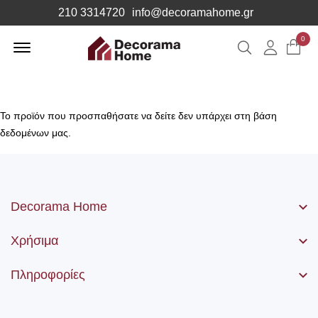
210 3314720
info@decoramahome.gr
Offcanvas
0
Αναζήτηση
Λογιαρ
Menu
Open
Το προϊόν που προσπαθήσατε να δείτε δεν υπάρχει στη βάση
δεδομένων μας.
Decorama Home
Χρήσιμα
Πληροφορίες