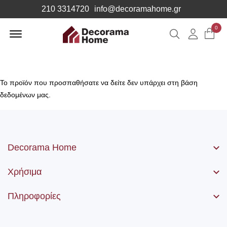
210 3314720
info@decoramahome.gr
Offcanvas
0
Αναζήτηση
Λογιαρ
Menu
Open
Το προϊόν που προσπαθήσατε να δείτε δεν υπάρχει στη βάση
δεδομένων μας.
Decorama Home
Χρήσιμα
Πληροφορίες