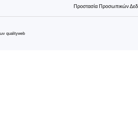
Προστασία Προσωπικών Δε
δων
qualityweb