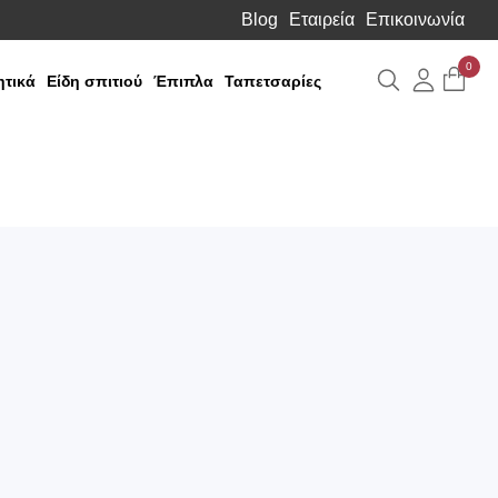
Blog
Εταιρεία
Επικοινωνία
0
Αναζήτηση
Λογιαρ
τικά
Είδη σπιτιού
Έπιπλα
Ταπετσαρίες