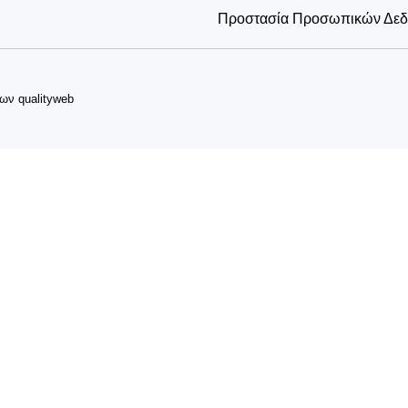
Προστασία Προσωπικών Δε
δων
qualityweb