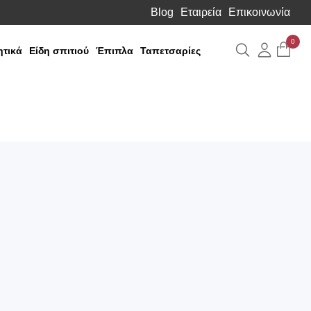
Blog
Εταιρεία
Επικοινωνία
0
Αναζήτηση
Λογιαρ
τικά
Είδη σπιτιού
Έπιπλα
Ταπετσαρίες