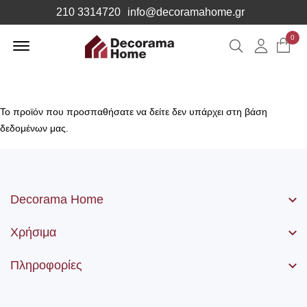
210 3314720
info@decoramahome.gr
Offcanvas
0
Αναζήτηση
Λογιαρ
Menu
Open
Το προϊόν που προσπαθήσατε να δείτε δεν υπάρχει στη βάση
δεδομένων μας.
Decorama Home
Χρήσιμα
Πληροφορίες