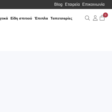
Blog
Εταιρεία
Επικοινωνία
0
Αναζήτηση
Λογιαρ
τικά
Είδη σπιτιού
Έπιπλα
Ταπετσαρίες