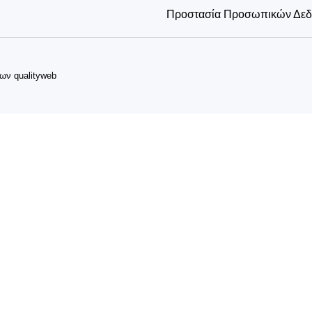
Προστασία Προσωπικών Δε
δων
qualityweb