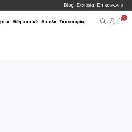
Blog
Εταιρεία
Επικοινωνία
0
Αναζήτηση
Λογιαρ
τικά
Είδη σπιτιού
Έπιπλα
Ταπετσαρίες