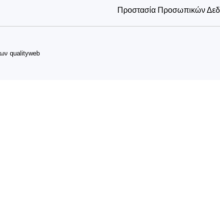
Προστασία Προσωπικών Δε
δων
qualityweb