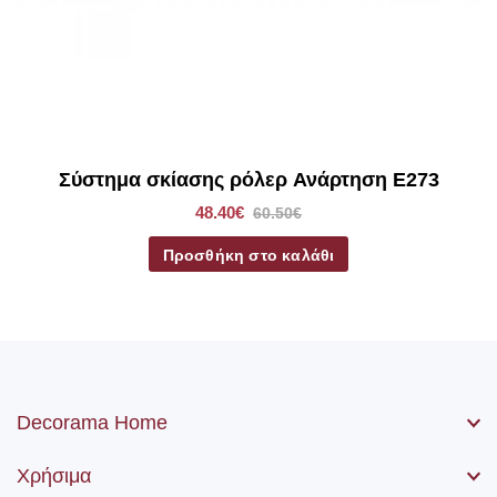
*Στα ρόλερ σκίασης συμπεριλαμβάνετε το ύφασμα, ο
μηχανισμός, η αλυσίδα (χειριστήριο) καθώς βίδες και ούπα.
Σύστημα σκίασης ρόλερ Ανάρτηση E273
48.40€
60.50€
Προσθήκη στο καλάθι
Decorama Home
Χρήσιμα