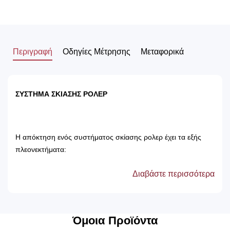
Περιγραφή
Οδηγίες Μέτρησης
Μεταφορικά
ΣΥΣΤΗΜΑ ΣΚΙΑΣΗΣ ΡΟΛΕΡ
Η απόκτηση ενός συστήματος σκίασης ρολερ έχει τα εξής
πλεονεκτήματα:
Διαβάστε περισσότερα
Αποτρέπει τις ακτίνες του ηλίου, με αποτέλεσμα
την προστασία των επίπλων του δωματίου.
Δεν χρειάζονται πλύσιμο, καθώς καθαρίζονται
μόνο με ένα ελαφρός νωπό βέτεξ ή με
Όμοια Προϊόντα
ατμοκαθαριστή.