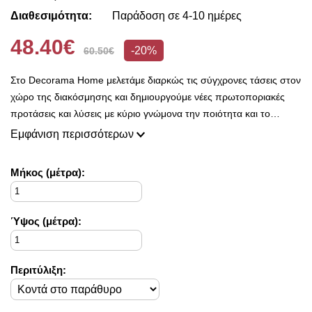
Διαθεσιμότητα:
Παράδοση σε 4-10 ημέρες
48.40€
-20%
60.50€
Στο Decorama Home μελετάμε διαρκώς τις σύγχρονες τάσεις στον
χώρο της διακόσμησης και δημιουργούμε νέες πρωτοποριακές
προτάσεις και λύσεις με κύριο γνώμονα την ποιότητα και το
ασύγκριτο design, προκειμένου να είμαστε πάντοτε σε θέση να
Εμφάνιση περισσότερων
ικανοποιήσουμε τις δικές σας ανάγκες και επιθυμίες.
Η συλλογή μας ανανεώνεται ριζικά κάθε σεζόν και εμπλουτίζεται με
Mήκος (μέτρα):
φρέσκες ιδέες διακόσμησης, που ικανοποιούν ακόμη και τους πιο
απαιτητικούς!
Στο Decorama Home έχουμε ως στόχο να χαρίσουμε χρώμα και
Ύψος (μέτρα):
ασύγκριτο στυλ στο προσωπικό σας χώρο και να τον αναδείξουμε
με τον πιο όμορφο τρόπο!
Περιτύλιξη: