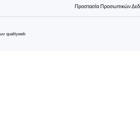
Προστασία Προσωπικών Δε
δων
qualityweb