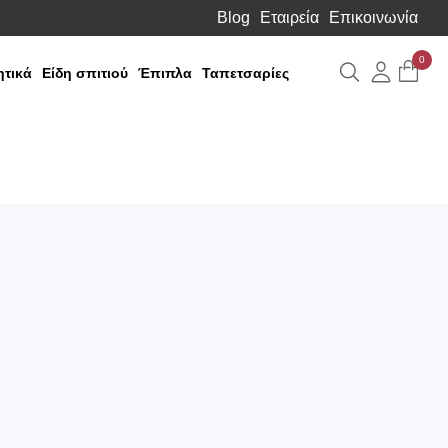
Blog
Εταιρεία
Επικοινωνία
0
Αναζήτηση
Λογιαρ
τικά
Είδη σπιτιού
Έπιπλα
Ταπετσαρίες