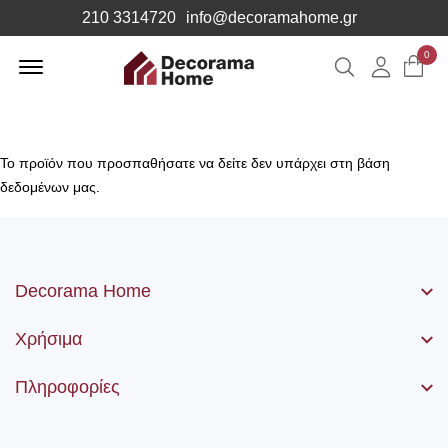
210 3314720
info@decoramahome.gr
Offcanvas
0
Αναζήτηση
Λογιαρ
Menu
Open
Το προϊόν που προσπαθήσατε να δείτε δεν υπάρχει στη βάση
δεδομένων μας.
Decorama Home
Χρήσιμα
Πληροφορίες