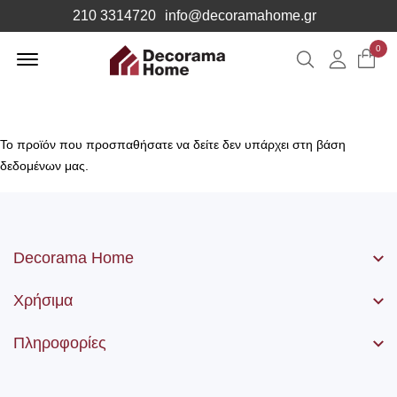
210 3314720
info@decoramahome.gr
Offcanvas
0
Αναζήτηση
Λογιαρ
Menu
Open
Το προϊόν που προσπαθήσατε να δείτε δεν υπάρχει στη βάση
δεδομένων μας.
Decorama Home
Χρήσιμα
Πληροφορίες