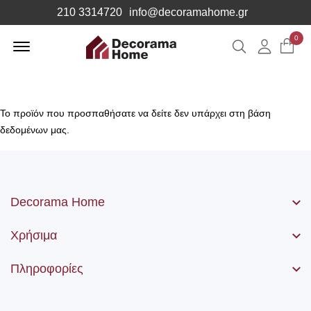
210 3314720
info@decoramahome.gr
Offcanvas
0
Αναζήτηση
Λογιαρ
Menu
Open
Το προϊόν που προσπαθήσατε να δείτε δεν υπάρχει στη βάση
δεδομένων μας.
Decorama Home
Χρήσιμα
Πληροφορίες