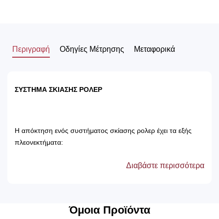
Περιγραφή
Οδηγίες Μέτρησης
Μεταφορικά
ΣΥΣΤΗΜΑ ΣΚΙΑΣΗΣ ΡΟΛΕΡ
Η απόκτηση ενός συστήματος σκίασης ρολερ έχει τα εξής
πλεονεκτήματα:
Διαβάστε περισσότερα
Αποτρέπει τις ακτίνες του ηλίου, με αποτέλεσμα
την προστασία των επίπλων του δωματίου.
Δεν χρειάζονται πλύσιμο, καθώς καθαρίζονται
μόνο με ένα ελαφρός νωπό βέτεξ ή με
Όμοια Προϊόντα
ατμοκαθαριστή.