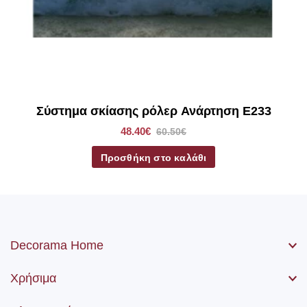
*Στα ρόλερ σκίασης συμπεριλαμβάνετε το ύφασμα, ο
μηχανισμός, η αλυσίδα (χειριστήριο) καθώς βίδες και ούπα.
Σύστημα σκίασης ρόλερ Ανάρτηση E233
48.40€
60.50€
Προσθήκη στο καλάθι
Decorama Home
Χρήσιμα