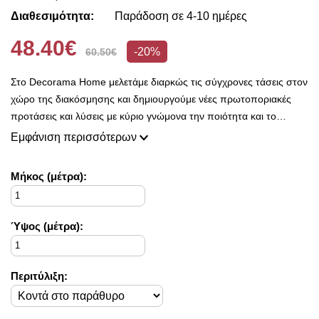
Διαθεσιμότητα:
Παράδοση σε 4-10 ημέρες
48.40€
-20%
60.50€
Στο Decorama Home μελετάμε διαρκώς τις σύγχρονες τάσεις στον
χώρο της διακόσμησης και δημιουργούμε νέες πρωτοποριακές
προτάσεις και λύσεις με κύριο γνώμονα την ποιότητα και το
ασύγκριτο design, προκειμένου να είμαστε πάντοτε σε θέση να
Εμφάνιση περισσότερων
ικανοποιήσουμε τις δικές σας ανάγκες και επιθυμίες.
Η συλλογή μας ανανεώνεται ριζικά κάθε σεζόν και εμπλουτίζεται με
Mήκος (μέτρα):
φρέσκες ιδέες διακόσμησης, που ικανοποιούν ακόμη και τους πιο
απαιτητικούς!
Στο Decorama Home έχουμε ως στόχο να χαρίσουμε χρώμα και
Ύψος (μέτρα):
ασύγκριτο στυλ στο προσωπικό σας χώρο και να τον αναδείξουμε
με τον πιο όμορφο τρόπο!
Περιτύλιξη: